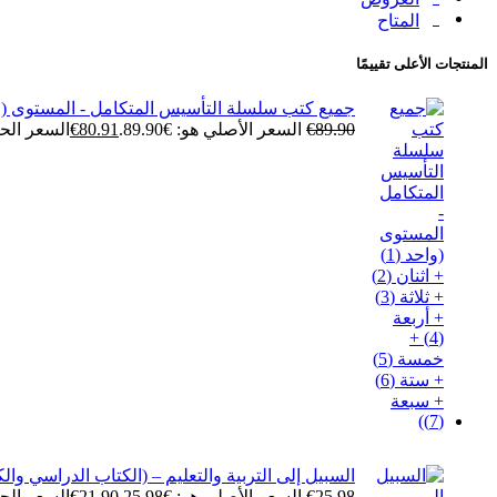
المتاح
المنتجات الأعلى تقييمًا
جميع كتب سلسلة التأسيس المتكامل - المستوى (واحد (1) + اثنان (2) + ثلاثة (3) + أربعة (4) + خمسة (5) + ستة (6)
89.90
€
السعر الأصلي هو: €89.90.
80.91
€
السعر الحالي 
السبيل إلى التربية والتعليم – (الكتاب الدراسي والكت
25.98
€
السعر الأصلي هو: €25.98.
21.90
€
السعر الحالي 