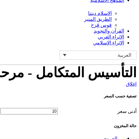
المناهج الإسلامية
الإسلام ديننا
الطريق المنير
قوس قزح
القرآن والتجويد
الإثراء العربي
الإثراء الإسلامي
العربية
التأسيس المتكامل - مرحلة ما قب
إغلاق
تصفية حسب السعر
أدنى سعر
حالة المخزون
العروض