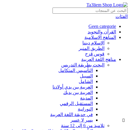
الفئات
Geen categorie
القرآن والتجويد
المناهج الإسلامية
الإسلام ديننا
الطريق المنير
قوس قزح
مناهج اللغة العربية
البحث بطريقة التدريس
التأسيس المتكامل
السبيل
الشامل
العربية بين يدي أولادنا
العربية بين يديك
المدينة
المستقبل الرقمي
النورانية
في حديقة اللغة العربية
يسر لا عسر
تلاميذ من 6 إلى 12 سنة