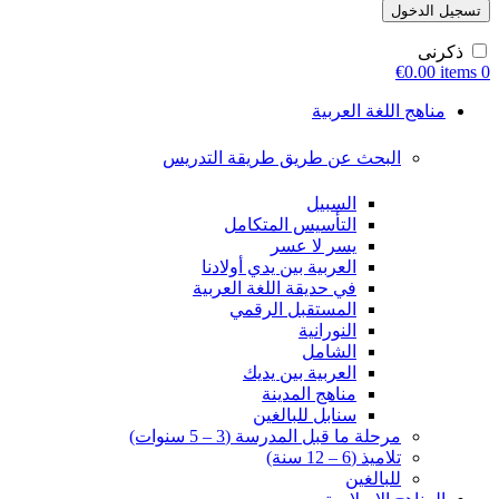
تسجيل الدخول
ذكرنى
€
0.00
items
0
مناهج اللغة العربية
البحث عن طريق طريقة التدريس
السبيل
التأسيس المتكامل
يسر لا عسر
العربية بين يدي أولادنا
في حديقة اللغة العربية
المستقبل الرقمي
النورانية
الشامل
العربية بين يديك
مناهج المدينة
سنابل للبالغين
مرحلة ما قبل المدرسة (3 – 5 سنوات)
تلاميذ (6 – 12 سنة)
للبالغين