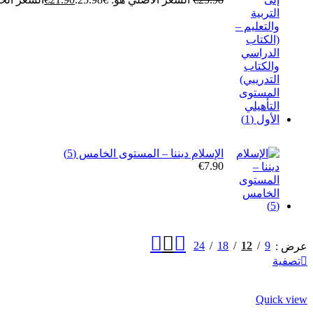
الإسلام ديننا – المستوى الخامس (5)
€
7.90
24
18
12
9
عرض
تصفية
Quick view