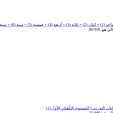
 + سبعة (7))
هو: €80.91.
اب التدريبي) المستوى التأهيلي الأول (1)
هو: €21.90.