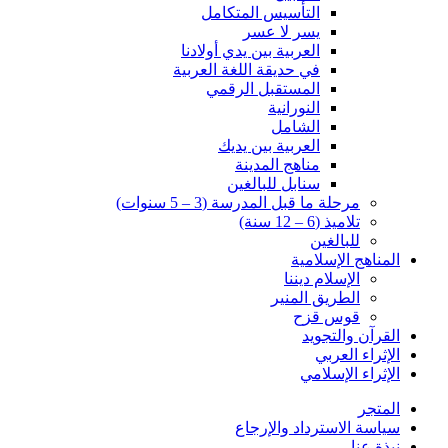
التأسيس المتكامل
يسر لا عسر
العربية بين يدي أولادنا
في حديقة اللغة العربية
المستقبل الرقمي
النورانية
الشامل
العربية بين يديك
مناهج المدينة
سنابل للبالغين
مرحلة ما قبل المدرسة (3 – 5 سنوات)
تلاميذ (6 – 12 سنة)
للبالغين
المناهج الإسلامية
الإسلام ديننا
الطريق المنير
قوس قزح
القرآن والتجويد
الإثراء العربي
الإثراء الإسلامي
المتجر
سياسة الاسترداد والإرجاع
نبذة عنا