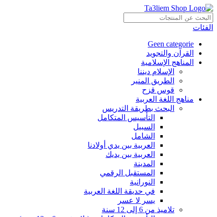
الفئات
Geen categorie
القرآن والتجويد
المناهج الإسلامية
الإسلام ديننا
الطريق المنير
قوس قزح
مناهج اللغة العربية
البحث بطريقة التدريس
التأسيس المتكامل
السبيل
الشامل
العربية بين يدي أولادنا
العربية بين يديك
المدينة
المستقبل الرقمي
النورانية
في حديقة اللغة العربية
يسر لا عسر
تلاميذ من 6 إلى 12 سنة