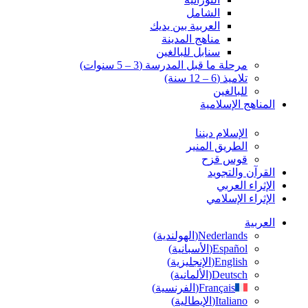
الشامل
العربية بين يديك
مناهج المدينة
سنابل للبالغين
مرحلة ما قبل المدرسة (3 – 5 سنوات)
تلاميذ (6 – 12 سنة)
للبالغين
المناهج الإسلامية
الإسلام ديننا
الطريق المنير
قوس قزح
القرآن والتجويد
الإثراء العربي
الإثراء الإسلامي
العربية
Nederlands
(
الهولندية
)
Español
(
الأسبانية
)
English
(
الإنجليزية
)
Deutsch
(
الألمانية
)
Français
(
الفرنسية
)
Italiano
(
الإيطالية
)