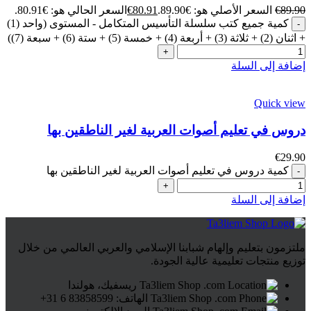
89.90
€
السعر الأصلي هو: €89.90.
80.91
€
السعر الحالي هو: €80.91.
كمية جميع كتب سلسلة التأسيس المتكامل - المستوى (واحد (1)
+ اثنان (2) + ثلاثة (3) + أربعة (4) + خمسة (5) + ستة (6) + سبعة (7))
إضافة إلى السلة
Quick view
دروس في تعليم أصوات العربية لغير الناطقين بها
€
29.90
كمية دروس في تعليم أصوات العربية لغير الناطقين بها
إضافة إلى السلة
ملتزمون بتعليم وإلهام شبابنا الإسلامي والعربي العالمي من خلال
توزيع منتجات تعليمية عالية الجودة.
ريسفيك، هولندا
الهاتف: 83858599 6 31+