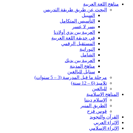
مناهج اللغة العربية
البحث عن طريق طريقة التدريس
السبيل
التأسيس المتكامل
يسر لا عسر
العربية بين يدي أولادنا
في حديقة اللغة العربية
المستقبل الرقمي
النورانية
الشامل
العربية بين يديك
مناهج المدينة
سنابل للبالغين
مرحلة ما قبل المدرسة (3 – 5 سنوات)
تلاميذ (6 – 12 سنة)
للبالغين
المناهج الإسلامية
الإسلام ديننا
الطريق المنير
قوس قزح
القرآن والتجويد
الإثراء العربي
الإثراء الإسلامي