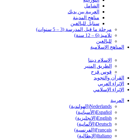
الشامل
العربية بين يديك
مناهج المدينة
سنابل للبالغين
مرحلة ما قبل المدرسة (3 – 5 سنوات)
تلاميذ (6 – 12 سنة)
للبالغين
المناهج الإسلامية
الإسلام ديننا
الطريق المنير
قوس قزح
القرآن والتجويد
الإثراء العربي
الإثراء الإسلامي
العربية
Nederlands
(
الهولندية
)
Español
(
الأسبانية
)
English
(
الإنجليزية
)
Deutsch
(
الألمانية
)
Français
(
الفرنسية
)
Italiano
(
الإيطالية
)