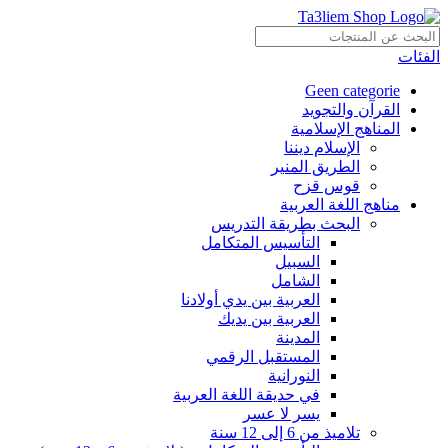
الفئات
Geen categorie
القرآن والتجويد
المناهج الإسلامية
الإسلام ديننا
الطريق المنير
قوس قزح
مناهج اللغة العربية
البحث بطريقة التدريس
التأسيس المتكامل
السبيل
الشامل
العربية بين يدي أولادنا
العربية بين يديك
المدينة
المستقبل الرقمي
النورانية
في حديقة اللغة العربية
يسر لا عسر
تلاميذ من 6 إلى 12 سنة