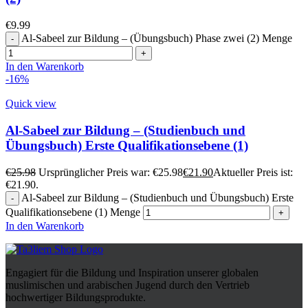
€
9.99
Al-Sabeel zur Bildung – (Übungsbuch) Phase zwei (2) Menge
In den Warenkorb
-16%
Quick view
Al-Sabeel zur Bildung – (Studienbuch und
Übungsbuch) Erste Qualifikationsebene (1)
€
25.98
Ursprünglicher Preis war: €25.98
€
21.90
Aktueller Preis ist:
€21.90.
Al-Sabeel zur Bildung – (Studienbuch und Übungsbuch) Erste
Qualifikationsebene (1) Menge
In den Warenkorb
Engagiert für die Bildung und Inspiration unserer globalen
muslimischen und arabischen Jugend durch den Vertrieb
hochwertiger Bildungsprodukte.