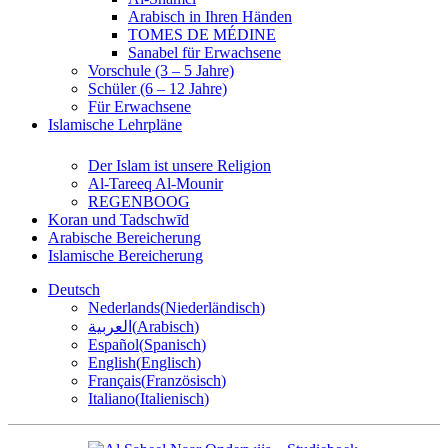
Arabisch in Ihren Händen
TOMES DE MÉDINE
Sanabel für Erwachsene
Vorschule (3 – 5 Jahre)
Schüler (6 – 12 Jahre)
Für Erwachsene
Islamische Lehrpläne
Der Islam ist unsere Religion
Al-Tareeq Al-Mounir
REGENBOOG
Koran und Tadschwīd
Arabische Bereicherung
Islamische Bereicherung
Deutsch
Nederlands
(
Niederländisch
)
العربية
(
Arabisch
)
Español
(
Spanisch
)
English
(
Englisch
)
Français
(
Französisch
)
Italiano
(
Italienisch
)