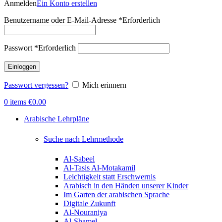
Anmelden
Ein Konto erstellen
Benutzername oder E-Mail-Adresse
*
Erforderlich
Passwort
*
Erforderlich
Einloggen
Passwort vergessen?
Mich erinnern
0
items
€
0.00
Arabische Lehrpläne
Suche nach Lehrmethode
Al-Sabeel
Al-Tasis Al-Motakamil
Leichtigkeit statt Erschwernis
Arabisch in den Händen unserer Kinder
Im Garten der arabischen Sprache
Digitale Zukunft
Al-Nouraniya
Al-Shamel