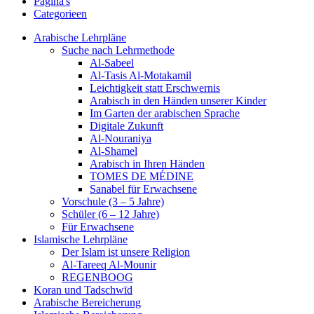
Pagina's
Categorieen
Arabische Lehrpläne
Suche nach Lehrmethode
Al-Sabeel
Al-Tasis Al-Motakamil
Leichtigkeit statt Erschwernis
Arabisch in den Händen unserer Kinder
Im Garten der arabischen Sprache
Digitale Zukunft
Al-Nouraniya
Al-Shamel
Arabisch in Ihren Händen
TOMES DE MÉDINE
Sanabel für Erwachsene
Vorschule (3 – 5 Jahre)
Schüler (6 – 12 Jahre)
Für Erwachsene
Islamische Lehrpläne
Der Islam ist unsere Religion
Al-Tareeq Al-Mounir
REGENBOOG
Koran und Tadschwīd
Arabische Bereicherung