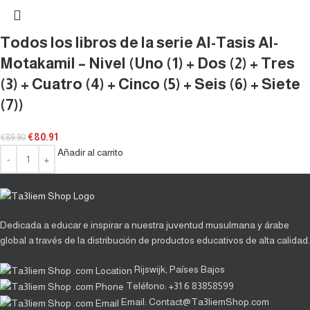
Todos los libros de la serie Al-Tasis Al-
Motakamil – Nivel (Uno (1) + Dos (2) + Tres
(3) + Cuatro (4) + Cinco (5) + Seis (6) + Siete
(7))
€
80.91
€
89.90
Añadir al carrito
Dedicada a educar e inspirar a nuestra juventud musulmana y árabe
global a través de la distribución de productos educativos de alta calidad.
Rijswijk, Países Bajos
Teléfono: +31 6 83858599
Email: Contact@Ta3liemShop.com