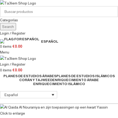
Categorías
Search
Login / Register
ESPAÑOL
0
items
€
0.00
Menu
Login / Register
0
items
€
0.00
PLANES DE ESTUDIOS ÁRABES
PLANES DE ESTUDIOS ISLÁMICOS
CORÁN Y TAJWEED
ENRIQUECIMIENTO ÁRABE
ENRIQUECIMIENTO ISLÁMICO
Español
Click to enlarge