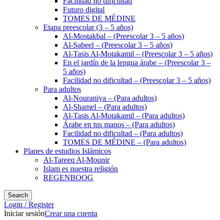
Facilidad no dificultad
Futuro digital
TOMES DE MÉDINE
Etapa preescolar (3 – 5 años)
Al-Mostakbal – (Preescolar 3 – 5 años)
Al-Sabeel – (Preescolar 3 – 5 años)
Al-Tasis Al-Motakamil – (Preescolar 3 – 5 años)
En el jardín de la lengua árabe – (Preescolar 3 –
5 años)
Facilidad no dificultad – (Preescolar 3 – 5 años)
Para adultos
Al-Nouraniya – (Para adultos)
Al-Shamel – (Para adultos)
Al-Tasis Al-Motakamil – (Para adultos)
Árabe en tus manos – (Para adultos)
Facilidad no dificultad – (Para adultos)
TOMES DE MÉDINE – (Para adultos)
Planes de estudios Islámicos
Al-Tareeq Al-Mounir
Islam es nuestra religión
REGENBOOG
Search
Login / Register
Iniciar sesión
Crear una cuenta