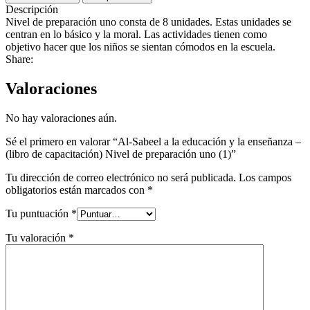
a
Descripción
la
Nivel de preparación uno consta de 8 unidades. Estas unidades se
educación
centran en lo básico y la moral. Las actividades tienen como
y
objetivo hacer que los niños se sientan cómodos en la escuela.
la
Share:
enseñanza
-
Valoraciones
(libro
de
capacitación)
No hay valoraciones aún.
Nivel
Sé el primero en valorar “Al-Sabeel a la educación y la enseñanza –
de
(libro de capacitación) Nivel de preparación uno (1)”
preparación
uno
Tu dirección de correo electrónico no será publicada.
Los campos
(1)
obligatorios están marcados con
*
cantidad
Tu puntuación
*
Tu valoración
*