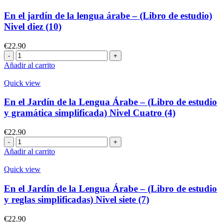
de
las
En el jardín de la lengua árabe – (Libro de estudio)
vocales
Nivel diez (10)
y
las
€
22.90
prolongaciones
En
–
el
Añadir al carrito
Nivel
jardín
Dos
de
Quick view
(2)
la
cantidad
lengua
En el Jardín de la Lengua Árabe – (Libro de estudio
árabe
y gramática simplificada) Nivel Cuatro (4)
-
(Libro
€
22.90
de
En
estudio)
el
Añadir al carrito
Nivel
Jardín
diez
de
Quick view
(10)
la
cantidad
Lengua
En el Jardín de la Lengua Árabe – (Libro de estudio
Árabe
y reglas simplificadas) Nivel siete (7)
–
(Libro
€
22.90
de