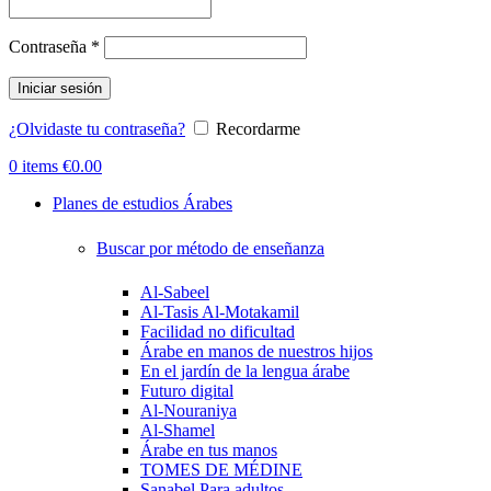
Obligatorio
Contraseña
*
Iniciar sesión
¿Olvidaste tu contraseña?
Recordarme
0
items
€
0.00
Planes de estudios Árabes
Buscar por método de enseñanza
Al-Sabeel
Al-Tasis Al-Motakamil
Facilidad no dificultad
Árabe en manos de nuestros hijos
En el jardín de la lengua árabe
Futuro digital
Al-Nouraniya
Al-Shamel
Árabe en tus manos
TOMES DE MÉDINE
Sanabel Para adultos