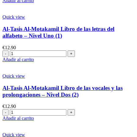
Añadir al carrito
en
el
aprendizaje
Quick view
de
la
Al-Tasis Al-Motakamil Libro de las letras del
lengua
alfabeto – Nivel Uno (1)
árabe
-
€
12.90
Libro
Al-
Dos
Tasis
Añadir al carrito
(2)
Al-
cantidad
Motakamil
Libro
Quick view
de
las
Al-Tasis Al-Motakamil Libro de las vocales y las
letras
prolongaciones – Nivel Dos (2)
del
alfabeto
€
12.90
-
Al-
Nivel
Tasis
Añadir al carrito
Uno
Al-
(1)
Motakamil
cantidad
Libro
Quick view