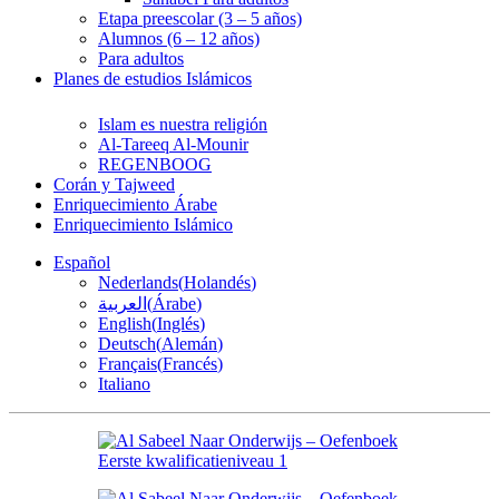
Etapa preescolar (3 – 5 años)
Alumnos (6 – 12 años)
Para adultos
Planes de estudios Islámicos
Islam es nuestra religión
Al-Tareeq Al-Mounir
REGENBOOG
Corán y Tajweed
Enriquecimiento Árabe
Enriquecimiento Islámico
Español
Nederlands
(
Holandés
)
العربية
(
Árabe
)
English
(
Inglés
)
Deutsch
(
Alemán
)
Français
(
Francés
)
Italiano