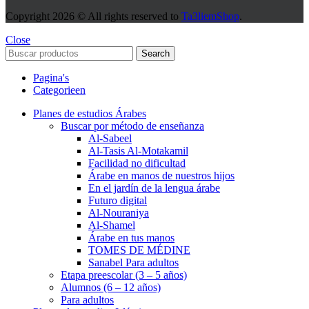
Seis
Copyright
2026 © All rights reserved to
Ta3liemShop
.
(6)
+
Close
Siete
Search
(7))
cantidad
Pagina's
Categorieen
Planes de estudios Árabes
Buscar por método de enseñanza
Al-Sabeel
Al-Tasis Al-Motakamil
Facilidad no dificultad
Árabe en manos de nuestros hijos
En el jardín de la lengua árabe
Futuro digital
Al-Nouraniya
Al-Shamel
Árabe en tus manos
TOMES DE MÉDINE
Sanabel Para adultos
Etapa preescolar (3 – 5 años)
Alumnos (6 – 12 años)
Para adultos