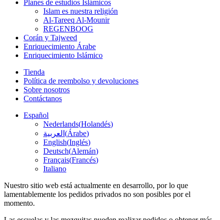
Planes de estudios Islámicos
Islam es nuestra religión
Al-Tareeq Al-Mounir
REGENBOOG
Corán y Tajweed
Enriquecimiento Árabe
Enriquecimiento Islámico
Tienda
Política de reembolso y devoluciones
Sobre nosotros
Contáctanos
Español
Nederlands
(
Holandés
)
العربية
(
Árabe
)
English
(
Inglés
)
Deutsch
(
Alemán
)
Français
(
Francés
)
Italiano
Nuestro sitio web está actualmente en desarrollo, por lo que
lamentablemente los pedidos privados no son posibles por el
momento.
Las escuelas y las mezquitas pueden realizar pedidos o obtener más