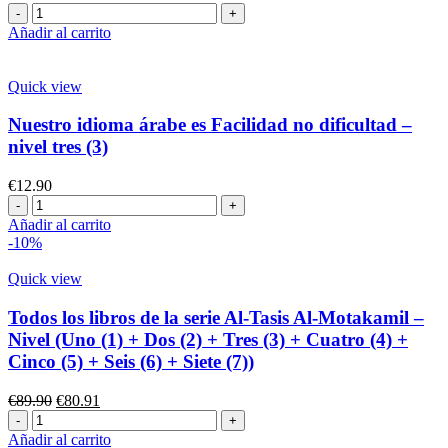
En
estudio
el
Añadir al carrito
y
Jardín
gramática
de
simplificada)
la
Quick view
Nivel
Lengua
Cuatro
Árabe
Nuestro idioma árabe es Facilidad no dificultad –
(4)
–
cantidad
nivel tres (3)
(Libro
de
€
12.90
estudio
Nuestro
y
idioma
Añadir al carrito
reglas
árabe
-10%
simplificadas)
es
Nivel
Facilidad
Quick view
siete
no
(7)
dificultad
Todos los libros de la serie Al-Tasis Al-Motakamil –
cantidad
-
Nivel (Uno (1) + Dos (2) + Tres (3) + Cuatro (4) +
nivel
Cinco (5) + Seis (6) + Siete (7))
tres
(3)
El
El
€
89.90
€
80.91
cantidad
Todos
precio
precio
los
original
actual
Añadir al carrito