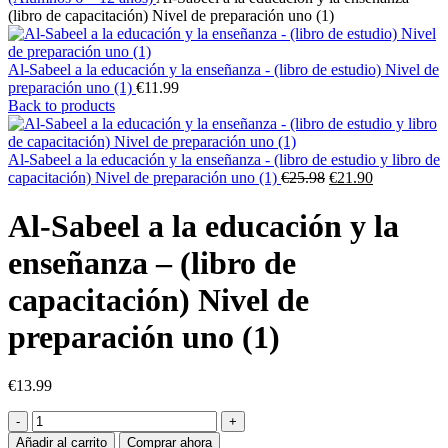
(libro de capacitación) Nivel de preparación uno (1)
Al-Sabeel a la educación y la enseñanza - (libro de estudio) Nivel de
preparación uno (1)
€
11.99
Back to products
Al-Sabeel a la educación y la enseñanza - (libro de estudio y libro de
El
El
capacitación) Nivel de preparación uno (1)
€
25.98
€
21.90
precio
precio
original
actual
Al-Sabeel a la educación y la
era:
es:
€25.98.
€21.90.
enseñanza – (libro de
capacitación) Nivel de
preparación uno (1)
€
13.99
Al-
Sabeel
Añadir al carrito
Comprar ahora