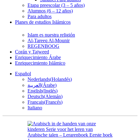
Etapa preescolar (3 – 5 años)
Alumnos (6 – 12 años)
Para adultos
Planes de estudios Islámicos
Islam es nuestra religión
Al-Tareeq Al-Mounir
REGENBOOG
Corán y Tajweed
Enriquecimiento Árabe
Enriquecimiento Islámico
Español
Nederlands
(
Holandés
)
العربية
(
Árabe
)
English
(
Inglés
)
Deutsch
(
Alemán
)
Français
(
Francés
)
Italiano