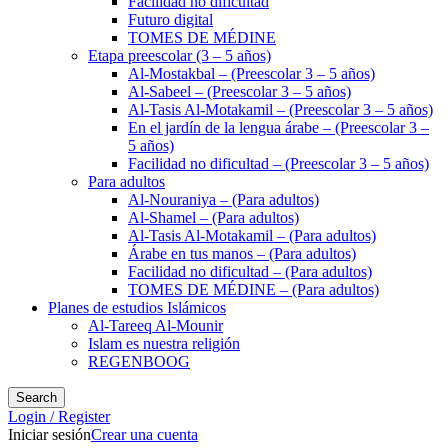
Facilidad no dificultad
Futuro digital
TOMES DE MÉDINE
Etapa preescolar (3 – 5 años)
Al-Mostakbal – (Preescolar 3 – 5 años)
Al-Sabeel – (Preescolar 3 – 5 años)
Al-Tasis Al-Motakamil – (Preescolar 3 – 5 años)
En el jardín de la lengua árabe – (Preescolar 3 –
5 años)
Facilidad no dificultad – (Preescolar 3 – 5 años)
Para adultos
Al-Nouraniya – (Para adultos)
Al-Shamel – (Para adultos)
Al-Tasis Al-Motakamil – (Para adultos)
Árabe en tus manos – (Para adultos)
Facilidad no dificultad – (Para adultos)
TOMES DE MÉDINE – (Para adultos)
Planes de estudios Islámicos
Al-Tareeq Al-Mounir
Islam es nuestra religión
REGENBOOG
Search
Login / Register
Iniciar sesión
Crear una cuenta