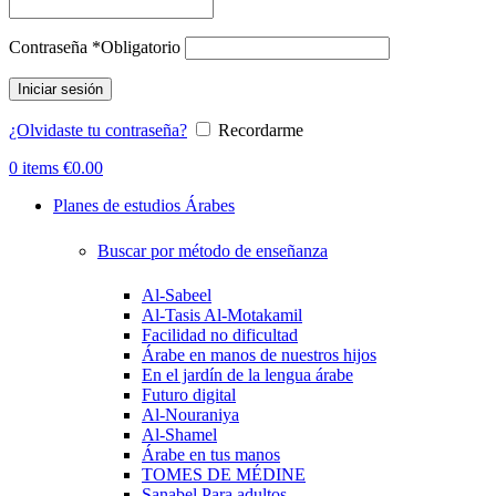
Contraseña
*
Obligatorio
Iniciar sesión
¿Olvidaste tu contraseña?
Recordarme
0
items
€
0.00
Planes de estudios Árabes
Buscar por método de enseñanza
Al-Sabeel
Al-Tasis Al-Motakamil
Facilidad no dificultad
Árabe en manos de nuestros hijos
En el jardín de la lengua árabe
Futuro digital
Al-Nouraniya
Al-Shamel
Árabe en tus manos
TOMES DE MÉDINE
Sanabel Para adultos