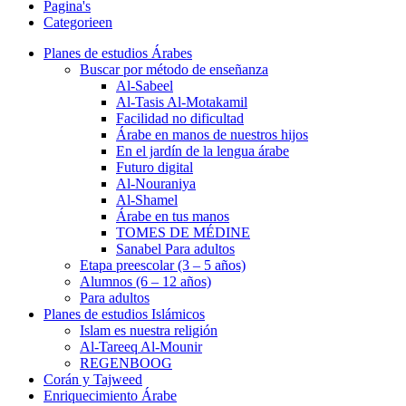
Pagina's
Categorieen
Planes de estudios Árabes
Buscar por método de enseñanza
Al-Sabeel
Al-Tasis Al-Motakamil
Facilidad no dificultad
Árabe en manos de nuestros hijos
En el jardín de la lengua árabe
Futuro digital
Al-Nouraniya
Al-Shamel
Árabe en tus manos
TOMES DE MÉDINE
Sanabel Para adultos
Etapa preescolar (3 – 5 años)
Alumnos (6 – 12 años)
Para adultos
Planes de estudios Islámicos
Islam es nuestra religión
Al-Tareeq Al-Mounir
REGENBOOG
Corán y Tajweed
Enriquecimiento Árabe