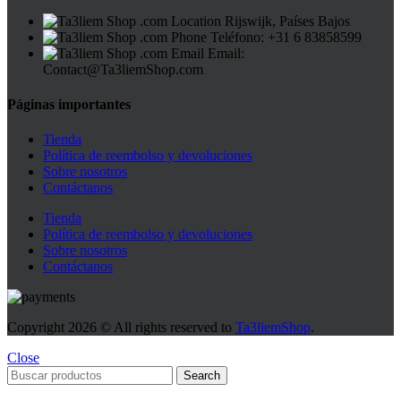
Rijswijk, Países Bajos
Teléfono: +31 6 83858599
Email:
Contact@Ta3liemShop.com
Páginas importantes
Tienda
Política de reembolso y devoluciones
Sobre nosotros
Contáctanos
Tienda
Política de reembolso y devoluciones
Sobre nosotros
Contáctanos
Copyright
2026 © All rights reserved to
Ta3liemShop
.
Close
Search