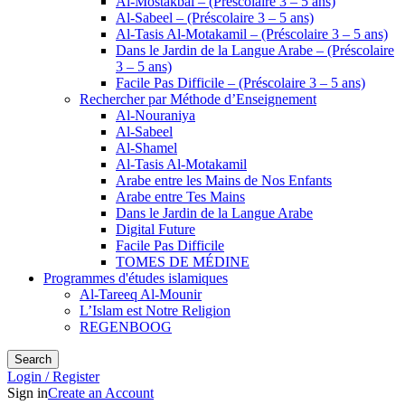
Al-Mostakbal – (Préscolaire 3 – 5 ans)
Al-Sabeel – (Préscolaire 3 – 5 ans)
Al-Tasis Al-Motakamil – (Préscolaire 3 – 5 ans)
Dans le Jardin de la Langue Arabe – (Préscolaire
3 – 5 ans)
Facile Pas Difficile – (Préscolaire 3 – 5 ans)
Rechercher par Méthode d’Enseignement
Al-Nouraniya
Al-Sabeel
Al-Shamel
Al-Tasis Al-Motakamil
Arabe entre les Mains de Nos Enfants
Arabe entre Tes Mains
Dans le Jardin de la Langue Arabe
Digital Future
Facile Pas Difficile
TOMES DE MÉDINE
Programmes d'études islamiques
Al-Tareeq Al-Mounir
L’Islam est Notre Religion
REGENBOOG
Search
Login / Register
Sign in
Create an Account