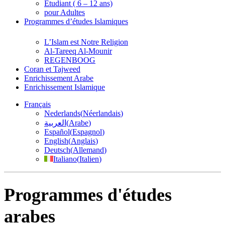
Étudiant ( 6 – 12 ans)
pour Adultes
Programmes d’études Islamiques
L’Islam est Notre Religion
Al-Tareeq Al-Mounir
REGENBOOG
Coran et Tajweed
Enrichissement Arabe
Enrichissement Islamique
Français
Nederlands
(
Néerlandais
)
العربية
(
Arabe
)
Español
(
Espagnol
)
English
(
Anglais
)
Deutsch
(
Allemand
)
Italiano
(
Italien
)
Programmes d'études
arabes