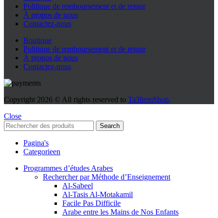
Politique de remboursement et de retour
À propos de nous
Contactez-nous
Boutique
Politique de remboursement et de retour
À propos de nous
Contactez-nous
Copyright
2026 © All rights reserved to
Ta3liemShop
.
Close
Search
Pagina's
Categorieen
Programmes d’études Arabes
Rechercher par Méthode d’Enseignement
Al-Sabeel
Al-Tasis Al-Motakamil
Facile Pas Difficile
Arabe entre les Mains de Nos Enfants