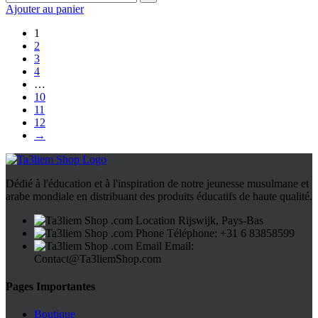
Ajouter au panier
1
2
3
4
…
10
11
12
→
Dédié à l'éducation et à l'inspiration de notre jeunesse musulmane et
arabe mondiale en distribuant des produits éducatifs de haute qualité.
Rijswijk, Pays-Bas
Téléphone: +31 6 83858599
Email:
Contact@Ta3liemShop.com
Pages Importantes
Boutique