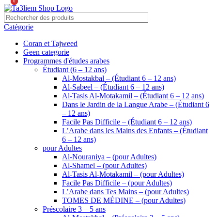
0
0
Catégorie
Coran et Tajweed
Geen categorie
Programmes d'études arabes
Étudiant (6 – 12 ans)
Al-Mostakbal – (Étudiant 6 – 12 ans)
Al-Sabeel – (Étudiant 6 – 12 ans)
Al-Tasis Al-Motakamil – (Étudiant 6 – 12 ans)
Dans le Jardin de la Langue Arabe – (Étudiant 6
– 12 ans)
Facile Pas Difficile – (Étudiant 6 – 12 ans)
L’Arabe dans les Mains des Enfants – (Étudiant
6 – 12 ans)
pour Adultes
Al-Nouraniya – (pour Adultes)
Al-Shamel – (pour Adultes)
Al-Tasis Al-Motakamil – (pour Adultes)
Facile Pas Difficile – (pour Adultes)
L’Arabe dans Tes Mains – (pour Adultes)
TOMES DE MÉDINE – (pour Adultes)
Préscolaire 3 – 5 ans