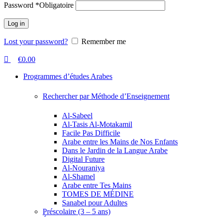
Password
*
Obligatoire
Log in
Lost your password?
Remember me
€
0.00
Programmes d’études Arabes
Rechercher par Méthode d’Enseignement
Al-Sabeel
Al-Tasis Al-Motakamil
Facile Pas Difficile
Arabe entre les Mains de Nos Enfants
Dans le Jardin de la Langue Arabe
Digital Future
Al-Nouraniya
Al-Shamel
Arabe entre Tes Mains
TOMES DE MÉDINE
Sanabel pour Adultes
Préscolaire (3 – 5 ans)