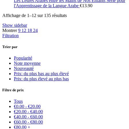
Les Lettres Arabes entre les Mains de Nos Enfants Série pour
l'Apprentissage de la Langue Arabe
€
13.90
Affichage de 1–12 sur 135 résultats
Show sidebar
Montrer
9
12
18
24
Filtration
Trier par
Popularité
Note moyenne
Nouveauté
Prix: du plus bas au plus élevé
Prix: du plus élevé au plus bas
Filtre de prix
Tous
€
0.00
-
€
20.00
€
20.00
-
€
40.00
€
40.00
-
€
60.00
€
60.00
-
€
80.00
€
80.00
+