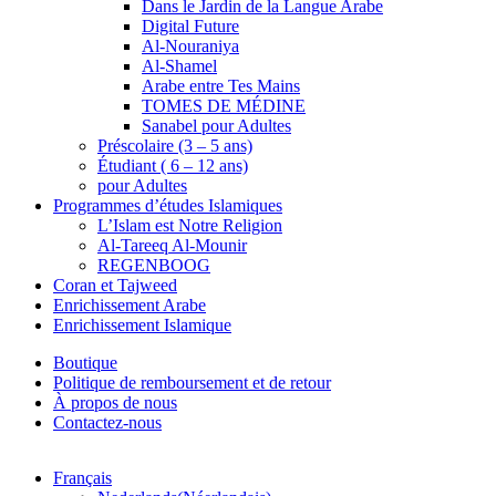
Dans le Jardin de la Langue Arabe
Digital Future
Al-Nouraniya
Al-Shamel
Arabe entre Tes Mains
TOMES DE MÉDINE
Sanabel pour Adultes
Préscolaire (3 – 5 ans)
Étudiant ( 6 – 12 ans)
pour Adultes
Programmes d’études Islamiques
L’Islam est Notre Religion
Al-Tareeq Al-Mounir
REGENBOOG
Coran et Tajweed
Enrichissement Arabe
Enrichissement Islamique
Boutique
Politique de remboursement et de retour
À propos de nous
Contactez-nous
Français