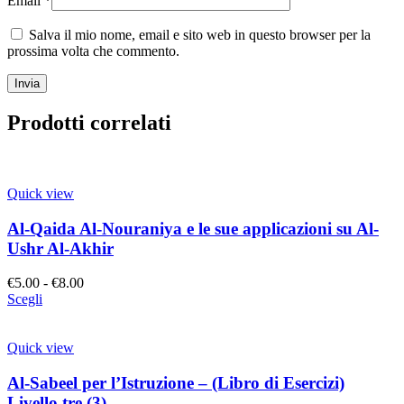
Email
*
Salva il mio nome, email e sito web in questo browser per la
prossima volta che commento.
Prodotti correlati
Quick view
Al-Qaida Al-Nouraniya e le sue applicazioni su Al-
Ushr Al-Akhir
€
5.00
-
€
8.00
Scegli
Quick view
Al-Sabeel per l’Istruzione – (Libro di Esercizi)
Livello tre (3)