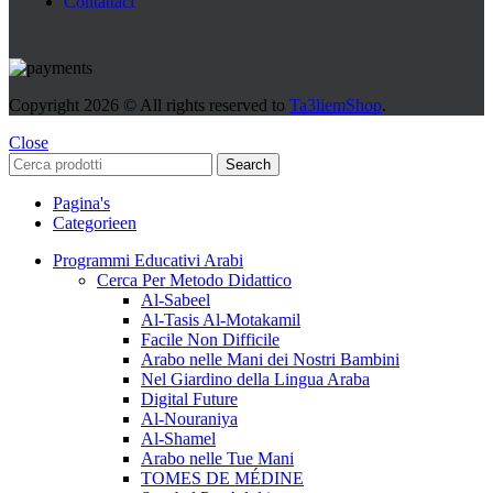
Contattaci
Copyright
2026 © All rights reserved to
Ta3liemShop
.
Close
Search
Pagina's
Categorieen
Programmi Educativi Arabi
Cerca Per Metodo Didattico
Al-Sabeel
Al-Tasis Al-Motakamil
Facile Non Difficile
Arabo nelle Mani dei Nostri Bambini
Nel Giardino della Lingua Araba
Digital Future
Al-Nouraniya
Al-Shamel
Arabo nelle Tue Mani
TOMES DE MÉDINE