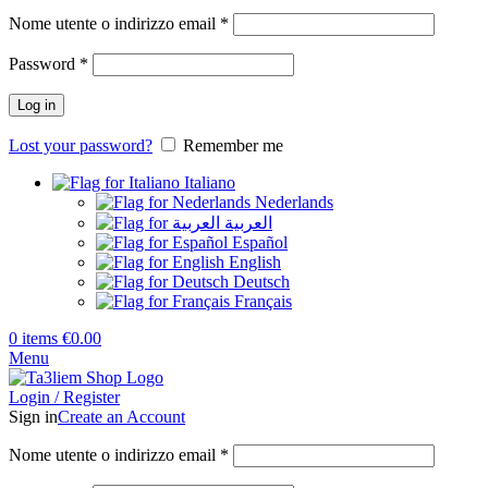
Nome utente o indirizzo email
*
Password
*
Log in
Lost your password?
Remember me
Italiano
Nederlands
العربية
Español
English
Deutsch
Français
0
items
€
0.00
Menu
Login / Register
Sign in
Create an Account
Nome utente o indirizzo email
*