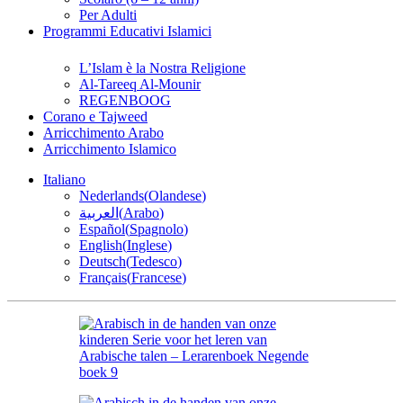
Per Adulti
Programmi Educativi Islamici
L’Islam è la Nostra Religione
Al-Tareeq Al-Mounir
REGENBOOG
Corano e Tajweed
Arricchimento Arabo
Arricchimento Islamico
Italiano
Nederlands
(
Olandese
)
العربية
(
Arabo
)
Español
(
Spagnolo
)
English
(
Inglese
)
Deutsch
(
Tedesco
)
Français
(
Francese
)