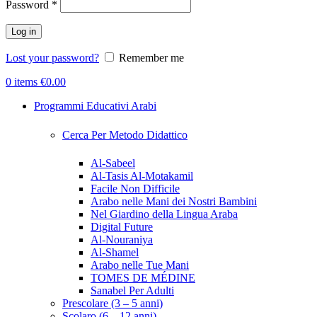
Password
*
Log in
Lost your password?
Remember me
0
items
€
0.00
Programmi Educativi Arabi
Cerca Per Metodo Didattico
Al-Sabeel
Al-Tasis Al-Motakamil
Facile Non Difficile
Arabo nelle Mani dei Nostri Bambini
Nel Giardino della Lingua Araba
Digital Future
Al-Nouraniya
Al-Shamel
Arabo nelle Tue Mani
TOMES DE MÉDINE
Sanabel Per Adulti
Prescolare (3 – 5 anni)
Scolaro (6 – 12 anni)