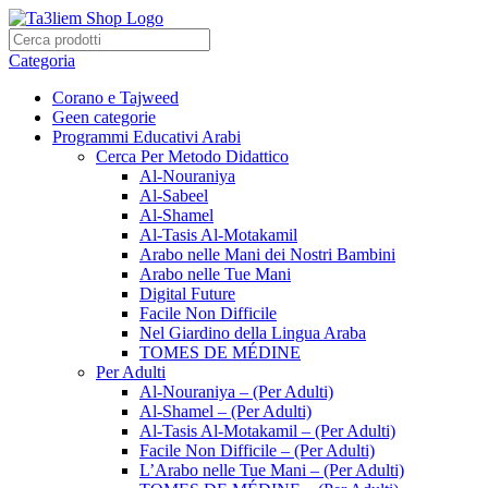
Categoria
Corano e Tajweed
Geen categorie
Programmi Educativi Arabi
Cerca Per Metodo Didattico
Al-Nouraniya
Al-Sabeel
Al-Shamel
Al-Tasis Al-Motakamil
Arabo nelle Mani dei Nostri Bambini
Arabo nelle Tue Mani
Digital Future
Facile Non Difficile
Nel Giardino della Lingua Araba
TOMES DE MÉDINE
Per Adulti
Al-Nouraniya – (Per Adulti)
Al-Shamel – (Per Adulti)
Al-Tasis Al-Motakamil – (Per Adulti)
Facile Non Difficile – (Per Adulti)
L’Arabo nelle Tue Mani – (Per Adulti)