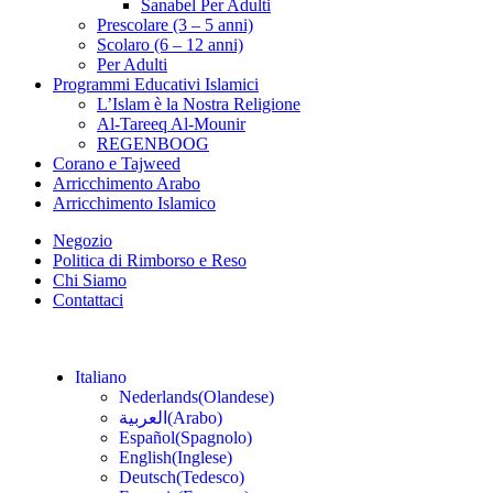
Sanabel Per Adulti
Prescolare (3 – 5 anni)
Scolaro (6 – 12 anni)
Per Adulti
Programmi Educativi Islamici
L’Islam è la Nostra Religione
Al-Tareeq Al-Mounir
REGENBOOG
Corano e Tajweed
Arricchimento Arabo
Arricchimento Islamico
Negozio
Politica di Rimborso e Reso
Chi Siamo
Contattaci
Italiano
Nederlands
(
Olandese
)
العربية
(
Arabo
)
Español
(
Spagnolo
)
English
(
Inglese
)
Deutsch
(
Tedesco
)