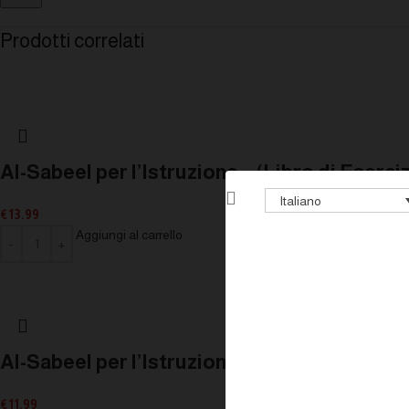
Prodotti correlati
Al-Sabeel per l’Istruzione – (Libro di Eserciz
Italiano
€
13.99
Aggiungi al carrello
Al-Sabeel per l’Istruzione – (Libro di Studio)
€
11.99