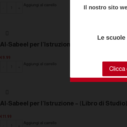
Aggiungi al carrello
Il nostro sito w
Le scuole 
Al-Sabeel per l’Istruzione – (Libro di Eserciz
€
9.99
Aggiungi al carrello
Clicca 
Al-Sabeel per l’Istruzione – (Libro di Studio)
€
11.99
Aggiungi al carrello