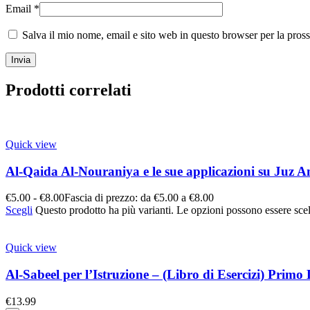
Email
*
Salva il mio nome, email e sito web in questo browser per la pro
Prodotti correlati
Quick view
Al-Qaida Al-Nouraniya e le sue applicazioni su Juz
€
5.00
-
€
8.00
Fascia di prezzo: da €5.00 a €8.00
Scegli
Questo prodotto ha più varianti. Le opzioni possono essere scel
Quick view
Al-Sabeel per l’Istruzione – (Libro di Esercizi) Primo 
€
13.99