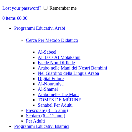
Lost your password?
Remember me
0
items
€
0.00
Programmi Educativi Arabi
Cerca Per Metodo Didattico
Al-Sabeel
Al-Tasis Al-Motakamil
Facile Non Difficile
Arabo nelle Mani dei Nostri Bambini
Nel Giardino della Lingua Araba
Digital Future
Al-Nouraniya
Al-Shamel
Arabo nelle Tue Mani
TOMES DE MÉDINE
Sanabel Per Adulti
Prescolare (3 – 5 anni)
Scolaro (6 – 12 anni)
Per Adulti
Programmi Educativi Islamici