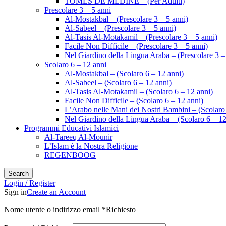
TOMES DE MÉDINE – (Per Adulti)
Prescolare 3 – 5 anni
Al-Mostakbal – (Prescolare 3 – 5 anni)
Al-Sabeel – (Prescolare 3 – 5 anni)
Al-Tasis Al-Motakamil – (Prescolare 3 – 5 anni)
Facile Non Difficile – (Prescolare 3 – 5 anni)
Nel Giardino della Lingua Araba – (Prescolare 3 –
Scolaro 6 – 12 anni
Al-Mostakbal – (Scolaro 6 – 12 anni)
Al-Sabeel – (Scolaro 6 – 12 anni)
Al-Tasis Al-Motakamil – (Scolaro 6 – 12 anni)
Facile Non Difficile – (Scolaro 6 – 12 anni)
L’Arabo nelle Mani dei Nostri Bambini – (Scolaro 
Nel Giardino della Lingua Araba – (Scolaro 6 – 12
Programmi Educativi Islamici
Al-Tareeq Al-Mounir
L’Islam è la Nostra Religione
REGENBOOG
Search
Login / Register
Sign in
Create an Account
Nome utente o indirizzo email
*
Richiesto