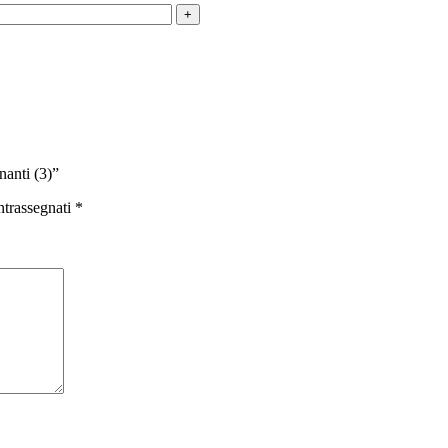
nanti (3)”
ntrassegnati
*