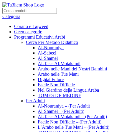
Categoria
Corano e Tajweed
Geen categorie
Programmi Educativi Arabi
Cerca Per Metodo Didattico
Al-Nouraniya
Al-Sabeel
Al-Shamel
Al-Tasis Al-Motakamil
Arabo nelle Mani dei Nostri Bambini
Arabo nelle Tue Mani
Digital Future
Facile Non Difficile
Nel Giardino della Lingua Araba
TOMES DE MÉDINE
Per Adulti
Al-Nouraniya – (Per Adulti)
Al-Shamel – (Per Adulti)
Al-Tasis Al-Motakamil – (Per Adulti)
Facile Non Difficile – (Per Adulti)
L’Arabo nelle Tue Mani – (Per Adulti)