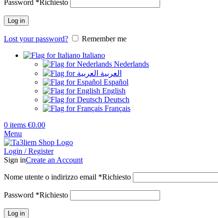
Password
*
Richiesto
Log in
Lost your password?
Remember me
Italiano
Nederlands
العربية
Español
English
Deutsch
Français
0
items
€
0.00
Menu
Login / Register
Sign in
Create an Account
Nome utente o indirizzo email
*
Richiesto
Password
*
Richiesto
Log in