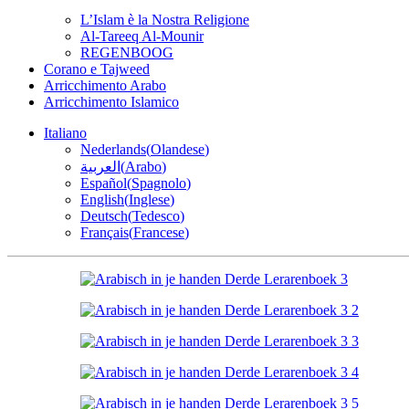
L’Islam è la Nostra Religione
Al-Tareeq Al-Mounir
REGENBOOG
Corano e Tajweed
Arricchimento Arabo
Arricchimento Islamico
Italiano
Nederlands
(
Olandese
)
العربية
(
Arabo
)
Español
(
Spagnolo
)
English
(
Inglese
)
Deutsch
(
Tedesco
)
Français
(
Francese
)