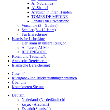
Al-Nouraniya
Al-Shamel
Arabisch in Ihren Händen
TOMES DE MÉDINE
Sanabel für Erwachsene
Vorschule (3 – 5 Jahre)
Schüler (6 – 12 Jahre)
Für Erwachsene
Islamische Lehrpläne
Der Islam ist unsere Religion
Al-Tareeq Al-Mounir
REGENBOOG
Koran und Tadschwīd
Arabische Bereicherung
Islamische Bereicherung
Geschäft
Rückgabe- und Rückerstattungsrichtlinien
Über uns
Kontaktieren Sie uns
Deutsch
Nederlands
(
Niederländisch
)
العربية
(
Arabisch
)
Español
(
Spanisch
)