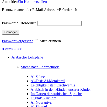
Anmelden
Ein Konto erstellen
Benutzername oder E-Mail-Adresse
*
Erforderlich
Passwort
*
Erforderlich
Einloggen
Passwort vergessen?
Mich erinnern
0
items
€
0.00
Arabische Lehrpläne
Suche nach Lehrmethode
Al-Sabeel
Al-Tasis Al-Motakamil
Leichtigkeit statt Erschwernis
Arabisch in den Händen unserer Kinder
Im Garten der arabischen Sprache
Digitale Zukunft
Al-Nouraniya
Al-Shamel