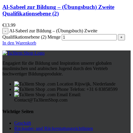
Al-Sabeel zur Bildung – (Übungsbuch) Zweite
Qualifikationsebene (2)
€
13.99
Al-Sabeel zur Bildung – (Übungsbuch) Zweite
Qualifikationsebene (2) Menge
In den Warenkorb
Engagiert für die Bildung und Inspiration unserer globalen
muslimischen und arabischen Jugend durch den Vertrieb
hochwertiger Bildungsprodukte.
Rijswijk, Niederlande
Telefon: +31 6 83858599
Email:
Contact@Ta3liemShop.com
Wichtige Seiten
Geschäft
Rückgabe- und Rückerstattungsrichtlinien