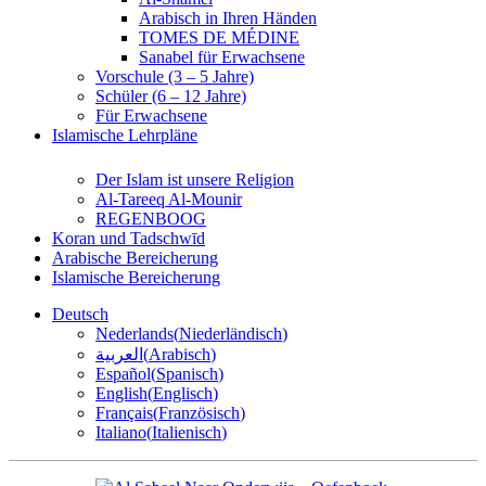
Arabisch in Ihren Händen
TOMES DE MÉDINE
Sanabel für Erwachsene
Vorschule (3 – 5 Jahre)
Schüler (6 – 12 Jahre)
Für Erwachsene
Islamische Lehrpläne
Der Islam ist unsere Religion
Al-Tareeq Al-Mounir
REGENBOOG
Koran und Tadschwīd
Arabische Bereicherung
Islamische Bereicherung
Deutsch
Nederlands
(
Niederländisch
)
العربية
(
Arabisch
)
Español
(
Spanisch
)
English
(
Englisch
)
Français
(
Französisch
)
Italiano
(
Italienisch
)