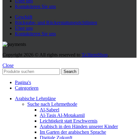
Über uns
Kontaktieren Sie uns
Geschäft
Rückgabe- und Rückerstattungsrichtlinien
Über uns
Kontaktieren Sie uns
Copyright
2026 © All rights reserved to
Ta3liemShop
.
Close
Search
Pagina's
Categorieen
Arabische Lehrpläne
Suche nach Lehrmethode
Al-Sabeel
Al-Tasis Al-Motakamil
Leichtigkeit statt Erschwernis
Arabisch in den Händen unserer Kinder
Im Garten der arabischen Sprache
Digitale Zukunft