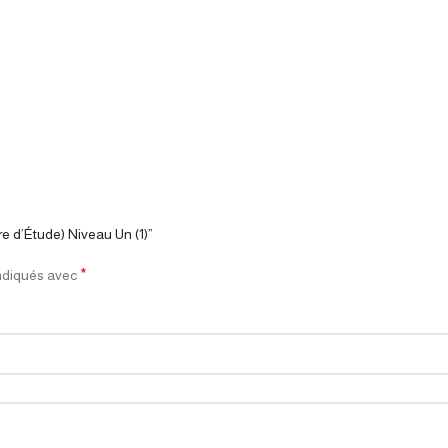
re d’Étude) Niveau Un (1)”
*
indiqués avec