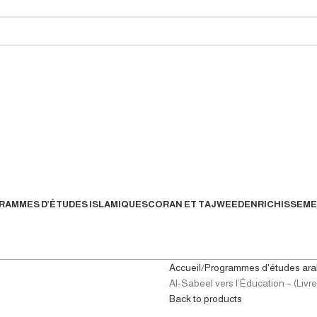
AMMES D’ÉTUDES ISLAMIQUES
CORAN ET TAJWEED
ENRICHISSEME
Accueil
Programmes d'études ar
Al-Sabeel vers l’Éducation – (Livr
Back to products