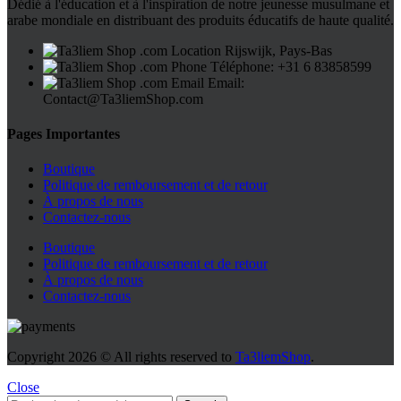
Dédié à l'éducation et à l'inspiration de notre jeunesse musulmane et
arabe mondiale en distribuant des produits éducatifs de haute qualité.
Rijswijk, Pays-Bas
Téléphone: +31 6 83858599
Email:
Contact@Ta3liemShop.com
Pages Importantes
Boutique
Politique de remboursement et de retour
À propos de nous
Contactez-nous
Boutique
Politique de remboursement et de retour
À propos de nous
Contactez-nous
Copyright
2026 © All rights reserved to
Ta3liemShop
.
Close