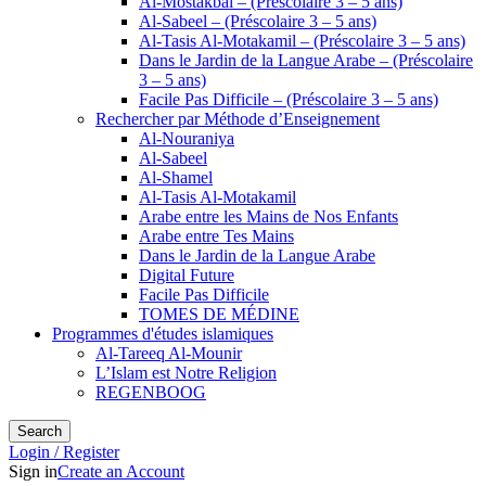
Al-Mostakbal – (Préscolaire 3 – 5 ans)
Al-Sabeel – (Préscolaire 3 – 5 ans)
Al-Tasis Al-Motakamil – (Préscolaire 3 – 5 ans)
Dans le Jardin de la Langue Arabe – (Préscolaire
3 – 5 ans)
Facile Pas Difficile – (Préscolaire 3 – 5 ans)
Rechercher par Méthode d’Enseignement
Al-Nouraniya
Al-Sabeel
Al-Shamel
Al-Tasis Al-Motakamil
Arabe entre les Mains de Nos Enfants
Arabe entre Tes Mains
Dans le Jardin de la Langue Arabe
Digital Future
Facile Pas Difficile
TOMES DE MÉDINE
Programmes d'études islamiques
Al-Tareeq Al-Mounir
L’Islam est Notre Religion
REGENBOOG
Search
Login / Register
Sign in
Create an Account