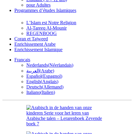
pour Adultes
Programmes d’études Islamiques
L’Islam est Notre Religion
Al-Tareeq Al-Mounir
REGENBOOG
Coran et Tajweed
Enrichissement Arabe
Enrichissement Islamique
Français
Nederlands
(
Néerlandais
)
العربية
(
Arabe
)
Español
(
Espagnol
)
English
(
Anglais
)
Deutsch
(
Allemand
)
Italiano
(
Italien
)