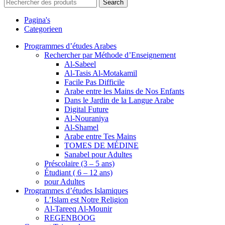
Search
Pagina's
Categorieen
Programmes d’études Arabes
Rechercher par Méthode d’Enseignement
Al-Sabeel
Al-Tasis Al-Motakamil
Facile Pas Difficile
Arabe entre les Mains de Nos Enfants
Dans le Jardin de la Langue Arabe
Digital Future
Al-Nouraniya
Al-Shamel
Arabe entre Tes Mains
TOMES DE MÉDINE
Sanabel pour Adultes
Préscolaire (3 – 5 ans)
Étudiant ( 6 – 12 ans)
pour Adultes
Programmes d’études Islamiques
L’Islam est Notre Religion
Al-Tareeq Al-Mounir
REGENBOOG