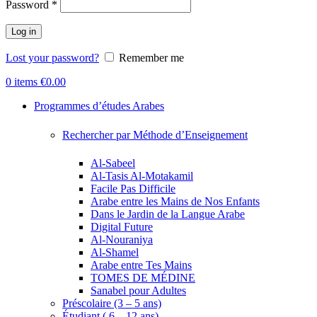
Password
*
Log in
Lost your password?
Remember me
0
items
€
0.00
Programmes d’études Arabes
Rechercher par Méthode d’Enseignement
Al-Sabeel
Al-Tasis Al-Motakamil
Facile Pas Difficile
Arabe entre les Mains de Nos Enfants
Dans le Jardin de la Langue Arabe
Digital Future
Al-Nouraniya
Al-Shamel
Arabe entre Tes Mains
TOMES DE MÉDINE
Sanabel pour Adultes
Préscolaire (3 – 5 ans)
Étudiant ( 6 – 12 ans)