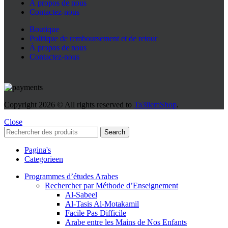
À propos de nous
Contactez-nous
Boutique
Politique de remboursement et de retour
À propos de nous
Contactez-nous
Copyright
2026 © All rights reserved to
Ta3liemShop
.
Close
Search
Pagina's
Categorieen
Programmes d’études Arabes
Rechercher par Méthode d’Enseignement
Al-Sabeel
Al-Tasis Al-Motakamil
Facile Pas Difficile
Arabe entre les Mains de Nos Enfants