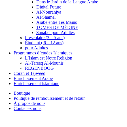
Dans le Jardin de la Langue Arabe
Digital Future
Al-Nouraniya
Al-Shamel
Arabe entre Tes Mains
TOMES DE MÉDINE
Sanabel pour Adultes
Préscolaire (3 – 5 ans)
Étudiant ( 6 – 12 ans)
pour Adultes
Programmes d’études Islamiques
L’Islam est Notre Religion
Al-Tareeq Al-Mounir
REGENBOOG
Coran et Tajweed
Enrichissement Arabe
Enrichissement Islamique
Boutique
Politique de remboursement et de retour
À propos de nous
Contactez-nous