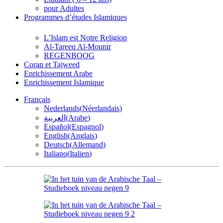
pour Adultes
Programmes d’études Islamiques
L’Islam est Notre Religion
Al-Tareeq Al-Mounir
REGENBOOG
Coran et Tajweed
Enrichissement Arabe
Enrichissement Islamique
Français
Nederlands
(
Néerlandais
)
العربية
(
Arabe
)
Español
(
Espagnol
)
English
(
Anglais
)
Deutsch
(
Allemand
)
Italiano
(
Italien
)