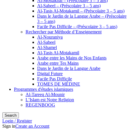
Al-Mostakbal – (Préscolaire 3 – 5 ans)
Al-Sabeel – (Préscolaire 3 – 5 ans)
Al-Tasis Al-Motakamil – (Préscolaire 3 – 5 ans)
Dans le Jardin de la Langue Arabe – (Préscolaire
3 – 5 ans)
Facile Pas Difficile – (Préscolaire 3 – 5 ans)
Rechercher par Méthode d’Enseignement
Al-Nouraniya
Al-Sabeel
Al-Shamel
Al-Tasis Al-Motakamil
Arabe entre les Mains de Nos Enfants
Arabe entre Tes Mains
Dans le Jardin de la Langue Arabe
Digital Future
Facile Pas Difficile
TOMES DE MÉDINE
Programmes d'études islamiques
Al-Tareeq Al-Mounir
L’Islam est Notre Religion
REGENBOOG
Search
Login / Register
Sign in
Create an Account