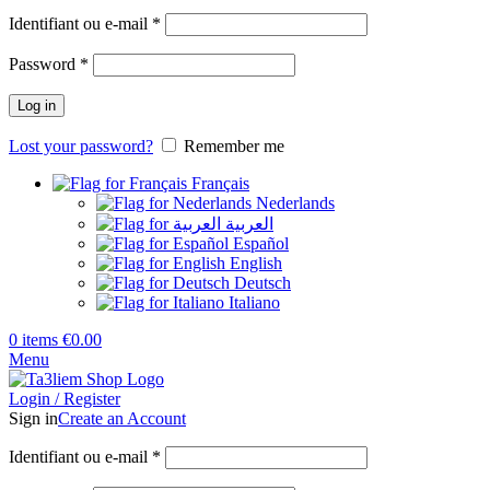
Identifiant ou e-mail
*
Password
*
Log in
Lost your password?
Remember me
Français
Nederlands
العربية
Español
English
Deutsch
Italiano
0
items
€
0.00
Menu
Login / Register
Sign in
Create an Account
Identifiant ou e-mail
*