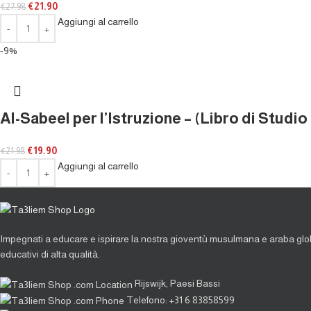
€
21.90
€
27.98
Aggiungi al carrello
-9%
Al-Sabeel per l’Istruzione – (Libro di Studio 
€
19.90
€
21.98
Aggiungi al carrello
Impegnati a educare e ispirare la nostra gioventù musulmana e araba glob
educativi di alta qualità.
Rijswijk, Paesi Bassi
Telefono: +31 6 83858599