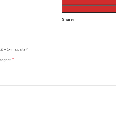
Share:
) – (prima parte)”
*
ssegnati