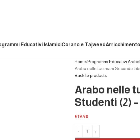
ogrammi Educativi Islamici
Corano e Tajweed
Arricchimento
Home
Programmi Educativi Arabi
Arabo nelle tue mani Secondo Libro
Back to products
Arabo nelle t
Studenti (2) –
€
19.90