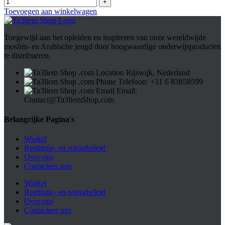
Toevoegen aan winkelwagen
Toegewijd aan het opleiden en inspireren van onze wereldwijde
moslim- en Arabische jeugd door hoogwaardige onderwijsproducten
te distribueren.
Rijswijk, Nederland
Telefoon: ⁦+31 6 83858599⁩
Email:
Contact@Ta3liemShop.com
Belangrijke Pagina's
Winkel
Restitutie- en retourbeleid
Over ons
Contacteer ons
Winkel
Restitutie- en retourbeleid
Over ons
Contacteer ons