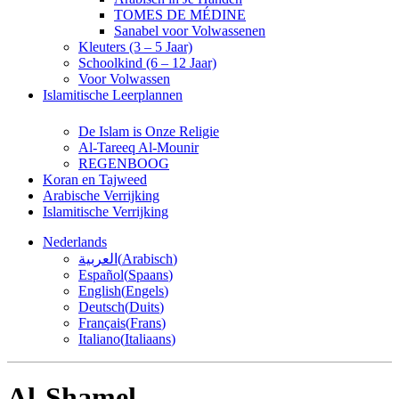
TOMES DE MÉDINE
Sanabel voor Volwassenen
Kleuters (3 – 5 Jaar)
Schoolkind (6 – 12 Jaar)
Voor Volwassen
Islamitische Leerplannen
De Islam is Onze Religie
Al-Tareeq Al-Mounir
REGENBOOG
Koran en Tajweed
Arabische Verrijking
Islamitische Verrijking
Nederlands
العربية
(
Arabisch
)
Español
(
Spaans
)
English
(
Engels
)
Deutsch
(
Duits
)
Français
(
Frans
)
Italiano
(
Italiaans
)
Al-Shamel