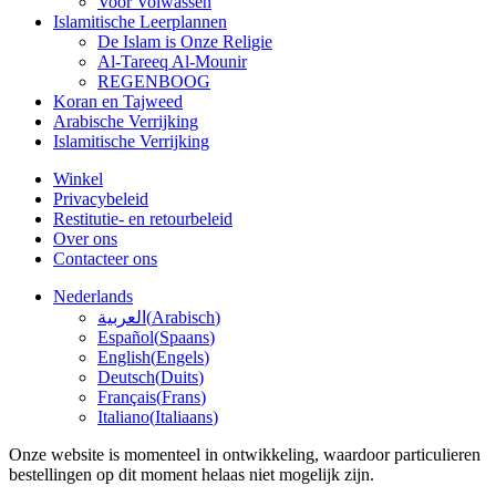
Voor Volwassen
Islamitische Leerplannen
De Islam is Onze Religie
Al-Tareeq Al-Mounir
REGENBOOG
Koran en Tajweed
Arabische Verrijking
Islamitische Verrijking
Winkel
Privacybeleid
Restitutie- en retourbeleid
Over ons
Contacteer ons
Nederlands
العربية
(
Arabisch
)
Español
(
Spaans
)
English
(
Engels
)
Deutsch
(
Duits
)
Français
(
Frans
)
Italiano
(
Italiaans
)
Onze website is momenteel in ontwikkeling, waardoor particulieren
bestellingen op dit moment helaas niet mogelijk zijn.