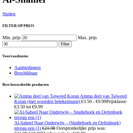
Sluiten
FILTER OP PRIJS
Min. prijs
Max. prijs
Filter
Voorraadstatus
Aanbiedingen
Beschikbaar
Best beoordeelde producten
Amma deel van Tajweed
Koran (met woorden betekenissen)
€
3.50
-
€
9.99
Prijsklasse:
€3.50 tot €9.99
Al-Sabeel Naar Onderwijs – (Studieboek en Oefenboek)
niveau een (1)
€
21.98
Oorspronkelijke prijs was: