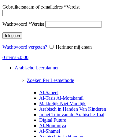
Gebruikersnaam of e-mailadres
*
Vereist
Wachtwoord
*
Vereist
Inloggen
Wachtwoord vergeten?
Herinner mij eraan
0
items
€
0.00
Arabische Leerplannen
Zoeken Per Lesmethode
Al-Sabeel
Al-Tasis Al-Motakamil
Makkelijk Niet Moeilijk
Arabisch in Handen Van Kinderen
In het Tuin van de Arabische Taal
Digital Future
Al-Nouraniya
Al-Shamel
Arabisch in Je Handen