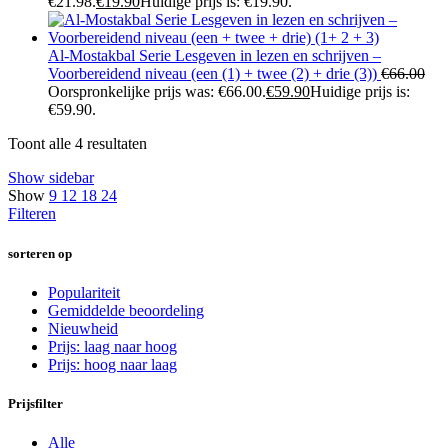
€21.98.
€
19.90
Huidige prijs is: €19.90.
Al-Mostakbal Serie Lesgeven in lezen en schrijven –
Voorbereidend niveau (een (1) + twee (2) + drie (3))
€
66.00
Oorspronkelijke prijs was: €66.00.
€
59.90
Huidige prijs is:
€59.90.
Toont alle 4 resultaten
Show sidebar
Show
9
12
18
24
Filteren
sorteren op
Populariteit
Gemiddelde beoordeling
Nieuwheid
Prijs: laag naar hoog
Prijs: hoog naar laag
Prijsfilter
Alle