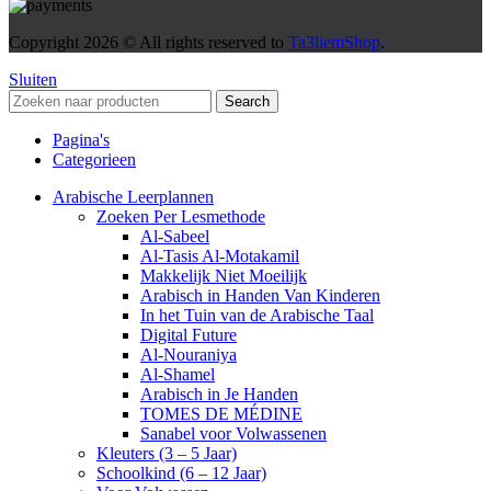
Copyright
2026 © All rights reserved to
Ta3liemShop
.
Sluiten
Search
Pagina's
Categorieen
Arabische Leerplannen
Zoeken Per Lesmethode
Al-Sabeel
Al-Tasis Al-Motakamil
Makkelijk Niet Moeilijk
Arabisch in Handen Van Kinderen
In het Tuin van de Arabische Taal
Digital Future
Al-Nouraniya
Al-Shamel
Arabisch in Je Handen
TOMES DE MÉDINE
Sanabel voor Volwassenen
Kleuters (3 – 5 Jaar)
Schoolkind (6 – 12 Jaar)