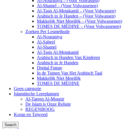
Al-Nouraniya – (Voor Volwassen)
Al-Shamel – (Voor Volwassenen)
Al-Tasis Al-Motakamil – (Voor Volwassen)
Arabisch in Je Handen – (Voor Volwassen)
Makkelijk Niet Moeilijk – (Voor Volwassenen)
TOMES DE MÉDINE – (Voor Volwassenen)
Zoeken Per Lesmethode
Al-Nouraniya
Al-Sabeel
Al-Shamel
Al-Tasis Al-Motakamil
Arabisch in Handen Van Kinderen
Arabisch in Je Handen
Digital Future
In de Tuinen Van Het Arabisch Taal
Makkelijk Niet Moeilijk
TOMES DE MÉDINE
Geen categorie
Islamitische Leerplannen
Al-Tareeq Al-Mounir
De Islam is Onze Religie
REGENBOOG
Koran en Tajweed
Search