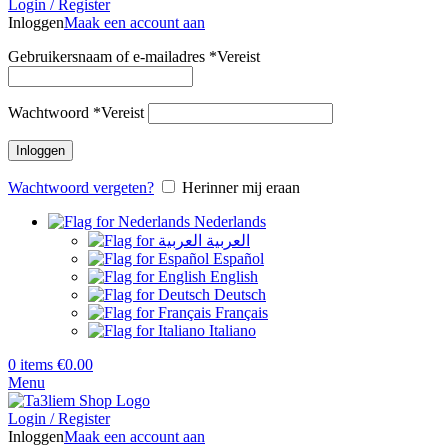
Login / Register
Inloggen
Maak een account aan
Gebruikersnaam of e-mailadres
*
Vereist
Wachtwoord
*
Vereist
Inloggen
Wachtwoord vergeten?
Herinner mij eraan
Nederlands
العربية
Español
English
Deutsch
Français
Italiano
0
items
€
0.00
Menu
Login / Register
Inloggen
Maak een account aan