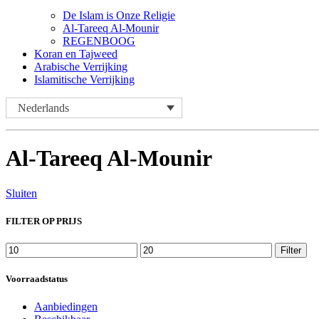
De Islam is Onze Religie
Al-Tareeq Al-Mounir
REGENBOOG
Koran en Tajweed
Arabische Verrijking
Islamitische Verrijking
Nederlands
Al-Tareeq Al-Mounir
Sluiten
FILTER OP PRIJS
Min.
Max.
Filter
prijs
prijs
Voorraadstatus
Aanbiedingen