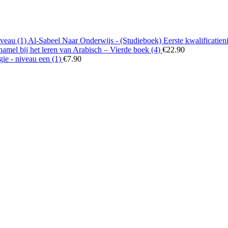
Al-Sabeel Naar Onderwijs - (Studieboek) Eerste kwalificatien
amel bij het leren van Arabisch – Vierde boek (4)
€
22.90
igie - niveau een (1)
€
7.90