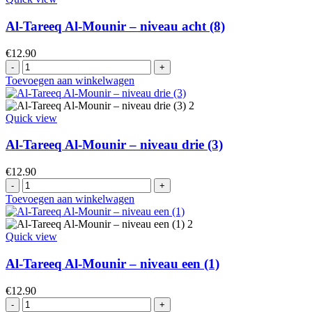
Kleuterschool
niveau
Al-Tareeq Al-Mounir – niveau acht (8)
aantal
€
12.90
Al-
Tareeq
Toevoegen aan winkelwagen
Al-
Mounir
–
Quick view
niveau
acht
Al-Tareeq Al-Mounir – niveau drie (3)
(8)
aantal
€
12.90
Al-
Tareeq
Toevoegen aan winkelwagen
Al-
Mounir
–
Quick view
niveau
drie
Al-Tareeq Al-Mounir – niveau een (1)
(3)
aantal
€
12.90
Al-