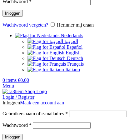
Vereist
Wachtwoord
*
Inloggen
Wachtwoord vergeten?
Herinner mij eraan
Nederlands
العربية
Español
English
Deutsch
Français
Italiano
0
items
€
0.00
Menu
Login / Register
Inloggen
Maak een account aan
Vereist
Gebruikersnaam of e-mailadres
*
Vereist
Wachtwoord
*
Inloggen