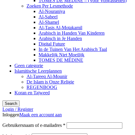
TOMES DE MÉDINE – (Voor Volwassenen)
Zoeken Per Lesmethode
Al-Nouraniya
Al-Sabeel
Al-Shamel
Al-Tasis Al-Motakamil
Arabisch in Handen Van Kinderen
Arabisch in Je Handen
Digital Future
In de Tuinen Van Het Arabisch Taal
Makkelijk Niet Moeilijk
TOMES DE MÉDINE
Geen categorie
Islamitische Leerplannen
Al-Tareeq Al-Mounir
De Islam is Onze Religie
REGENBOOG
Koran en Tajweed
Search
Login / Register
Inloggen
Maak een account aan
Vereist
Gebruikersnaam of e-mailadres
*