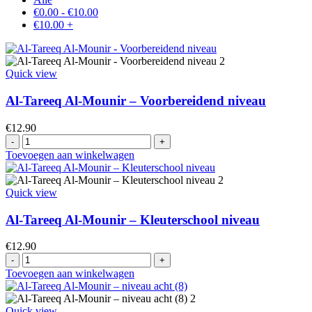
€
0.00
-
€
10.00
€
10.00
+
Quick view
Al-Tareeq Al-Mounir – Voorbereidend niveau
€
12.90
Al-
Tareeq
Toevoegen aan winkelwagen
Al-
Mounir
-
Quick view
Voorbereidend
niveau
Al-Tareeq Al-Mounir – Kleuterschool niveau
aantal
€
12.90
Al-
Tareeq
Toevoegen aan winkelwagen
Al-
Mounir
–
Quick view