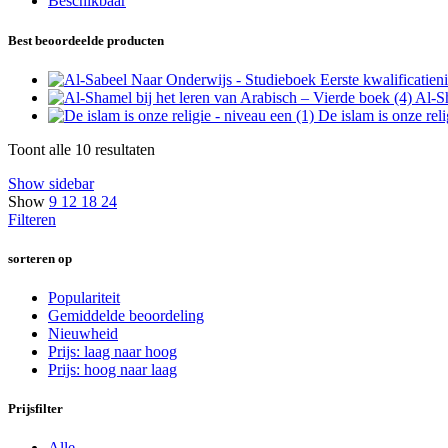
Beschikbaar
Best beoordeelde producten
Al-Sh
De islam is onze rel
Toont alle 10 resultaten
Show sidebar
Show
9
12
18
24
Filteren
sorteren op
Populariteit
Gemiddelde beoordeling
Nieuwheid
Prijs: laag naar hoog
Prijs: hoog naar laag
Prijsfilter
Alle