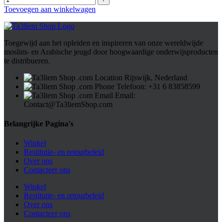
Toevoegen aan winkelwagen
Toegewijd aan het opleiden en inspireren van onze wereldwijde
moslim- en Arabische jeugd door hoogwaardige onderwijsproducten
te distribueren.
Rijswijk, Nederland
Telefoon: ⁦+31 6 83858599⁩
Email:
Contact@Ta3liemShop.com
Belangrijke Pagina's
Winkel
Restitutie- en retourbeleid
Over ons
Contacteer ons
Winkel
Restitutie- en retourbeleid
Over ons
Contacteer ons