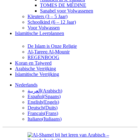
TOMES DE MÉDINE
Sanabel voor Volwassenen
Kleuters (3 – 5 Jaar)
Schoolkind (6 – 12 Jaar)
Voor Volwassen
Islamitische Leerplannen
De Islam is Onze Religie
Al-Tareeq Al-Mounir
REGENBOOG
Koran en Tajweed
Arabische Verrijking
Islamitische Verrijking
Nederlands
العربية
(
Arabisch
)
Español
(
Spaans
)
English
(
Engels
)
Deutsch
(
Duits
)
Français
(
Frans
)
Italiano
(
Italiaans
)