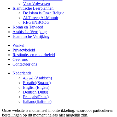
Voor Volwassen
Islamitische Leerplannen
De Islam is Onze Religie
Al-Tareeq Al-Mounir
REGENBOOG
Koran en Tajweed
Arabische Verrijking
Islamitische Verrijking
Winkel
Privacybeleid
Restitutie- en retourbeleid
Over ons
Contacteer ons
Nederlands
العربية
(
Arabisch
)
Español
(
Spaans
)
English
(
Engels
)
Deutsch
(
Duits
)
Français
(
Frans
)
Italiano
(
Italiaans
)
Onze website is momenteel in ontwikkeling, waardoor particulieren
bestellingen op dit moment helaas niet mogelijk zijn.