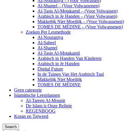
Al-Nouraniya – (Voor Volwassen)
Al-Shamel – (Voor Volwassenen)
Al-Tasis Al-Motakamil – (Voor Volwassen)
Arabisch in Je Handen – (Voor Volwassen)
Makkelijk Niet Moeilijk – (Voor Volwassenen)
TOMES DE MÉDINE – (Voor Volwassenen)
Zoeken Per Lesmethode
Al-Nouraniya
Al-Sabeel
Al-Shamel
Al-Tasis Al-Motakamil
Arabisch in Handen Van Kinderen
Arabisch in Je Handen
Digital Future
In de Tuinen Van Het Arabisch Taal
Makkelijk Niet Moeilijk
TOMES DE MÉDINE
Geen categorie
Islamitische Leerplannen
Al-Tareeq Al-Mounir
De Islam is Onze Religie
REGENBOOG
Koran en Tajweed
Search