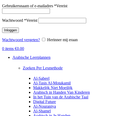
Gebruikersnaam of e-mailadres
*
Vereist
Wachtwoord
*
Vereist
Inloggen
Wachtwoord vergeten?
Herinner mij eraan
0
items
€
0.00
Arabische Leerplannen
Zoeken Per Lesmethode
Al-Sabeel
Al-Tasis Al-Motakamil
Makkelijk Niet Moeilijk
Arabisch in Handen Van Kinderen
In het Tuin van de Arabische Taal
Digital Future
Al-Nouraniya
Al-Shamel
Arabisch in Je Handen