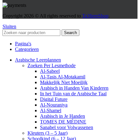
Copyright
2026 © All rights reserved to
Ta3liemShop
.
Sluiten
Search
Pagina's
Categorieen
Arabische Leerplannen
Zoeken Per Lesmethode
Al-Sabeel
Al-Tasis Al-Motakamil
Makkelijk Niet Moeilijk
Arabisch in Handen Van Kinderen
In het Tuin van de Arabische Taal
Digital Future
Al-Nouraniya
Al-Shamel
Arabisch in Je Handen
TOMES DE MÉDINE
Sanabel voor Volwassenen
Kleuters (3 – 5 Jaar)
Schoolkind (6 – 12 Jaar)