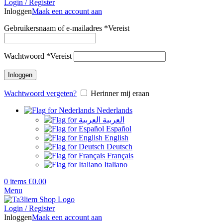
Login / Register
Inloggen
Maak een account aan
Gebruikersnaam of e-mailadres
*
Vereist
Wachtwoord
*
Vereist
Inloggen
Wachtwoord vergeten?
Herinner mij eraan
Nederlands
العربية
Español
English
Deutsch
Français
Italiano
0
items
€
0.00
Menu
Login / Register
Inloggen
Maak een account aan