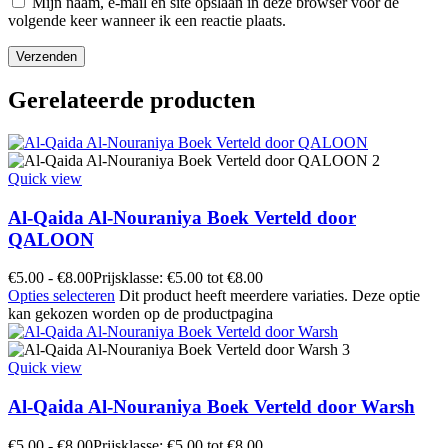
Mijn naam, e-mail en site opslaan in deze browser voor de
volgende keer wanneer ik een reactie plaats.
Gerelateerde producten
Quick view
Al-Qaida Al-Nouraniya Boek Verteld door
QALOON
€
5.00
-
€
8.00
Prijsklasse: €5.00 tot €8.00
Opties selecteren
Dit product heeft meerdere variaties. Deze optie
kan gekozen worden op de productpagina
Quick view
Al-Qaida Al-Nouraniya Boek Verteld door Warsh
€
5.00
-
€
8.00
Prijsklasse: €5.00 tot €8.00