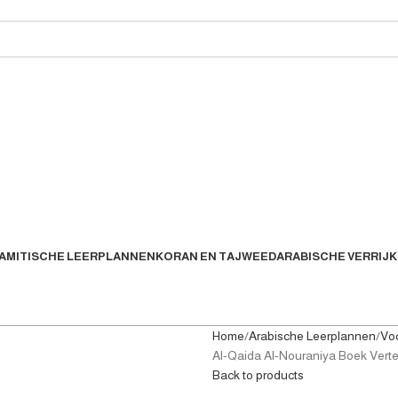
LAMITISCHE LEERPLANNEN
KORAN EN TAJWEED
ARABISCHE VERRIJK
Home
Arabische Leerplannen
Vo
Al-Qaida Al-Nouraniya Boek Ver
Back to products