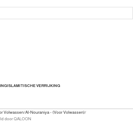
ING
ISLAMITISCHE VERRIJKING
or Volwassen
Al-Nouraniya - (Voor Volwassen)
teld door QALOON