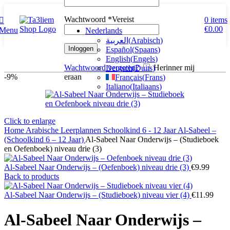
Wachtwoord
*
Vereist
0
items
€
0.00
Menu
Nederlands
العربية
(
Arabisch
)
Inloggen
Español
(
Spaans
)
English
(
Engels
)
Wachtwoord vergeten?
Herinner mij
Deutsch
(
Duits
)
eraan
-9%
Français
(
Frans
)
Italiano
(
Italiaans
)
Click to enlarge
Home
Arabische Leerplannen
Schoolkind 6 - 12 Jaar
Al-Sabeel –
(Schoolkind 6 – 12 Jaar)
Al-Sabeel Naar Onderwijs – (Studieboek
en Oefenboek) niveau drie (3)
Al-Sabeel Naar Onderwijs – (Oefenboek) niveau drie (3)
€
9.99
Back to products
Al-Sabeel Naar Onderwijs – (Studieboek) niveau vier (4)
€
11.99
Al-Sabeel Naar Onderwijs –