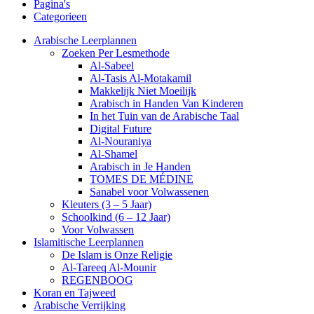
Pagina's
Categorieen
Arabische Leerplannen
Zoeken Per Lesmethode
Al-Sabeel
Al-Tasis Al-Motakamil
Makkelijk Niet Moeilijk
Arabisch in Handen Van Kinderen
In het Tuin van de Arabische Taal
Digital Future
Al-Nouraniya
Al-Shamel
Arabisch in Je Handen
TOMES DE MÉDINE
Sanabel voor Volwassenen
Kleuters (3 – 5 Jaar)
Schoolkind (6 – 12 Jaar)
Voor Volwassen
Islamitische Leerplannen
De Islam is Onze Religie
Al-Tareeq Al-Mounir
REGENBOOG
Koran en Tajweed
Arabische Verrijking