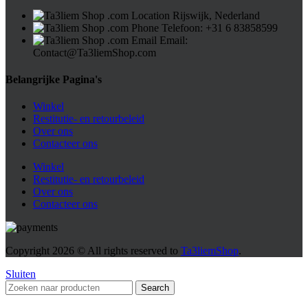
Rijswijk, Nederland
Telefoon: ⁦+31 6 83858599⁩
Email:
Contact@Ta3liemShop.com
Belangrijke Pagina's
Winkel
Restitutie- en retourbeleid
Over ons
Contacteer ons
Winkel
Restitutie- en retourbeleid
Over ons
Contacteer ons
Copyright
2026 © All rights reserved to
Ta3liemShop
.
Sluiten
Search