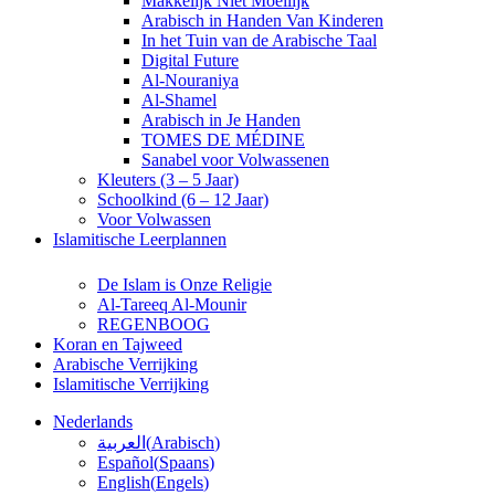
Makkelijk Niet Moeilijk
Arabisch in Handen Van Kinderen
In het Tuin van de Arabische Taal
Digital Future
Al-Nouraniya
Al-Shamel
Arabisch in Je Handen
TOMES DE MÉDINE
Sanabel voor Volwassenen
Kleuters (3 – 5 Jaar)
Schoolkind (6 – 12 Jaar)
Voor Volwassen
Islamitische Leerplannen
De Islam is Onze Religie
Al-Tareeq Al-Mounir
REGENBOOG
Koran en Tajweed
Arabische Verrijking
Islamitische Verrijking
Nederlands
العربية
(
Arabisch
)
Español
(
Spaans
)
English
(
Engels
)