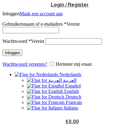
Login / Register
Inloggen
Maak een account aan
Gebruikersnaam of e-mailadres
*
Vereist
Wachtwoord
*
Vereist
Inloggen
Wachtwoord vergeten?
Herinner mij eraan
Nederlands
العربية
Español
English
Deutsch
Français
Italiano
€
0.00