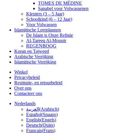
TOMES DE MÉDINE
Sanabel voor Volwassenen
Kleuters (3 – 5 Jaar)
Schoolkind (6 – 12 Jaar)
Voor Volwassen
Islamitische Leerplannen
De Islam is Onze Religie
Al-Tareeq Al-Mounir
REGENBOOG
Koran en Tajweed
Arabische Verrijking
Islamitische Verrijking
Winkel
Privacybeleid
Restitutie- en retourbeleid
Over ons
Contacteer ons
Nederlands
العربية
(
Arabisch
)
Español
(
Spaans
)
English
(
Engels
)
Deutsch
(
Duits
)
Français
(
Frans
)