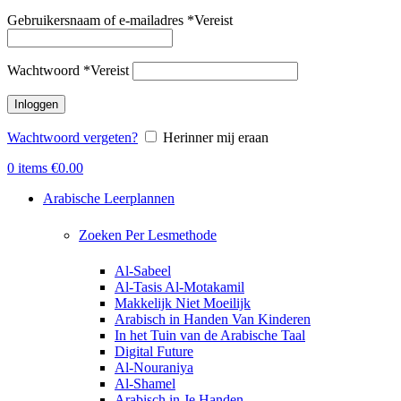
Gebruikersnaam of e-mailadres
*
Vereist
Wachtwoord
*
Vereist
Inloggen
Wachtwoord vergeten?
Herinner mij eraan
0
items
€
0.00
Arabische Leerplannen
Zoeken Per Lesmethode
Al-Sabeel
Al-Tasis Al-Motakamil
Makkelijk Niet Moeilijk
Arabisch in Handen Van Kinderen
In het Tuin van de Arabische Taal
Digital Future
Al-Nouraniya
Al-Shamel
Arabisch in Je Handen