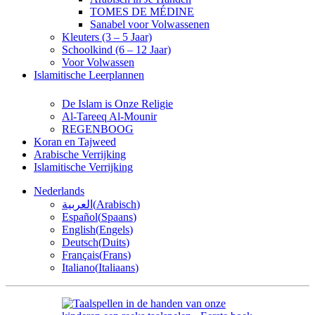
TOMES DE MÉDINE
Sanabel voor Volwassenen
Kleuters (3 – 5 Jaar)
Schoolkind (6 – 12 Jaar)
Voor Volwassen
Islamitische Leerplannen
De Islam is Onze Religie
Al-Tareeq Al-Mounir
REGENBOOG
Koran en Tajweed
Arabische Verrijking
Islamitische Verrijking
Nederlands
العربية
(
Arabisch
)
Español
(
Spaans
)
English
(
Engels
)
Deutsch
(
Duits
)
Français
(
Frans
)
Italiano
(
Italiaans
)