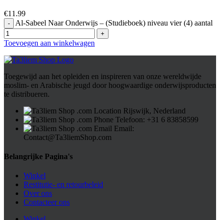
€
11.99
Al-Sabeel Naar Onderwijs – (Studieboek) niveau vier (4) aantal
Toevoegen aan winkelwagen
Toegewijd aan het opleiden en inspireren van onze wereldwijde
moslim- en Arabische jeugd door hoogwaardige onderwijsproducten
te distribueren.
Rijswijk, Nederland
Telefoon: ⁦+31 6 83858599⁩
Email:
Contact@Ta3liemShop.com
Belangrijke Pagina's
Winkel
Restitutie- en retourbeleid
Over ons
Contacteer ons
Winkel