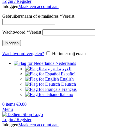
Login / Register
Inloggen
Maak een account aan
Gebruikersnaam of e-mailadres
*
Vereist
Wachtwoord
*
Vereist
Inloggen
Wachtwoord vergeten?
Herinner mij eraan
Nederlands
العربية
Español
English
Deutsch
Français
Italiano
0
items
€
0.00
Menu
Login / Register
Inloggen
Maak een account aan