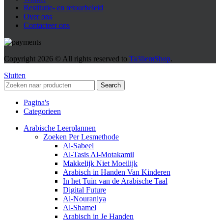
Restitutie- en retourbeleid
Over ons
Contacteer ons
Copyright
2026 © All rights reserved to
Ta3liemShop
.
Sluiten
Search
Pagina's
Categorieen
Arabische Leerplannen
Zoeken Per Lesmethode
Al-Sabeel
Al-Tasis Al-Motakamil
Makkelijk Niet Moeilijk
Arabisch in Handen Van Kinderen
In het Tuin van de Arabische Taal
Digital Future
Al-Nouraniya
Al-Shamel
Arabisch in Je Handen