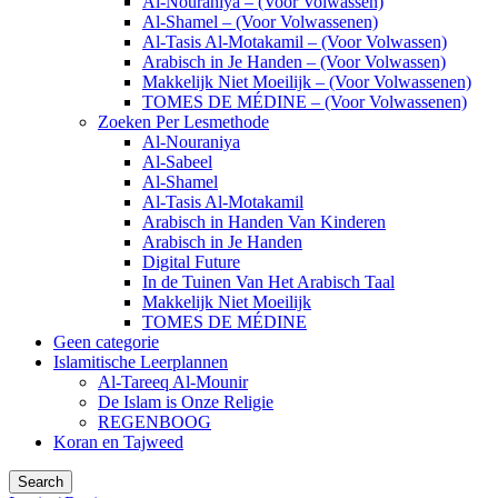
Al-Nouraniya – (Voor Volwassen)
Al-Shamel – (Voor Volwassenen)
Al-Tasis Al-Motakamil – (Voor Volwassen)
Arabisch in Je Handen – (Voor Volwassen)
Makkelijk Niet Moeilijk – (Voor Volwassenen)
TOMES DE MÉDINE – (Voor Volwassenen)
Zoeken Per Lesmethode
Al-Nouraniya
Al-Sabeel
Al-Shamel
Al-Tasis Al-Motakamil
Arabisch in Handen Van Kinderen
Arabisch in Je Handen
Digital Future
In de Tuinen Van Het Arabisch Taal
Makkelijk Niet Moeilijk
TOMES DE MÉDINE
Geen categorie
Islamitische Leerplannen
Al-Tareeq Al-Mounir
De Islam is Onze Religie
REGENBOOG
Koran en Tajweed
Search