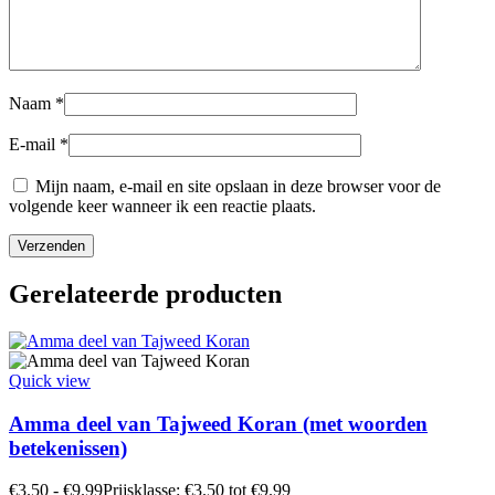
Naam
*
E-mail
*
Mijn naam, e-mail en site opslaan in deze browser voor de
volgende keer wanneer ik een reactie plaats.
Gerelateerde producten
Quick view
Amma deel van Tajweed Koran (met woorden
betekenissen)
€
3.50
-
€
9.99
Prijsklasse: €3.50 tot €9.99