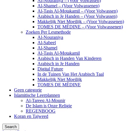
Al-Nouraniya – (Voor Volwassen)
Al-Shamel – (Voor Volwassenen)
Al-Tasis Al-Motakamil – (Voor Volwassen)
Arabisch in Je Handen – (Voor Volwassen)
Makkelijk Niet Moeilijk – (Voor Volwassenen)
TOMES DE MÉDINE – (Voor Volwassenen)
Zoeken Per Lesmethode
Al-Nouraniya
Al-Sabeel
Al-Shamel
Al-Tasis Al-Motakamil
Arabisch in Handen Van Kinderen
Arabisch in Je Handen
Digital Future
In de Tuinen Van Het Arabisch Taal
Makkelijk Niet Moeilijk
TOMES DE MÉDINE
Geen categorie
Islamitische Leerplannen
Al-Tareeq Al-Mounir
De Islam is Onze Religie
REGENBOOG
Koran en Tajweed
Search