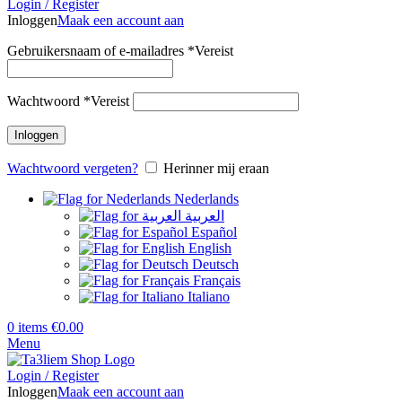
Login / Register
Inloggen
Maak een account aan
Gebruikersnaam of e-mailadres
*
Vereist
Wachtwoord
*
Vereist
Inloggen
Wachtwoord vergeten?
Herinner mij eraan
Nederlands
العربية
Español
English
Deutsch
Français
Italiano
0
items
€
0.00
Menu
Login / Register
Inloggen
Maak een account aan