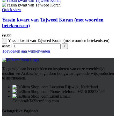
Quick view
Yassin kwart van Tajweed Koran (met woorden
betekenissen)
€
6.99
Yassin kwart van Tajweed Koran (met woorden betekenissen)
aantal
Toevoegen aan winkelwagen
Toegewijd aan het opleiden en inspireren van onze wereldwijde
moslim- en Arabische jeugd door hoogwaardige onderwijsproducten
te distribueren.
Rijswijk, Nederland
Telefoon: ⁦+31 6 83858599⁩
Email:
Contact@Ta3liemShop.com
Belangrijke Pagina's