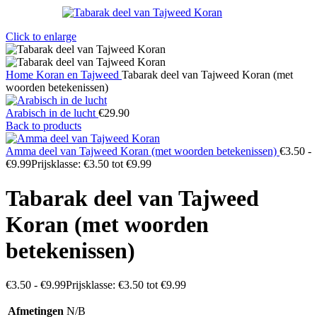
Click to enlarge
Home
Koran en Tajweed
Tabarak deel van Tajweed Koran (met
woorden betekenissen)
Arabisch in de lucht
€
29.90
Back to products
Amma deel van Tajweed Koran (met woorden betekenissen)
€
3.50
-
€
9.99
Prijsklasse: €3.50 tot €9.99
Tabarak deel van Tajweed
Koran (met woorden
betekenissen)
€
3.50
-
€
9.99
Prijsklasse: €3.50 tot €9.99
Afmetingen
N/B