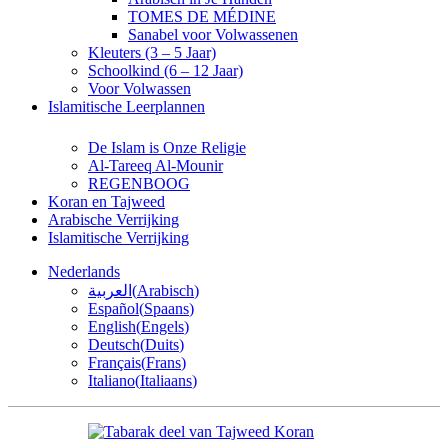
TOMES DE MÉDINE
Sanabel voor Volwassenen
Kleuters (3 – 5 Jaar)
Schoolkind (6 – 12 Jaar)
Voor Volwassen
Islamitische Leerplannen
De Islam is Onze Religie
Al-Tareeq Al-Mounir
REGENBOOG
Koran en Tajweed
Arabische Verrijking
Islamitische Verrijking
Nederlands
العربية
(
Arabisch
)
Español
(
Spaans
)
English
(
Engels
)
Deutsch
(
Duits
)
Français
(
Frans
)
Italiano
(
Italiaans
)