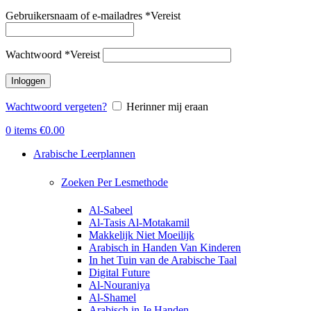
Gebruikersnaam of e-mailadres
*
Vereist
Wachtwoord
*
Vereist
Inloggen
Wachtwoord vergeten?
Herinner mij eraan
0
items
€
0.00
Arabische Leerplannen
Zoeken Per Lesmethode
Al-Sabeel
Al-Tasis Al-Motakamil
Makkelijk Niet Moeilijk
Arabisch in Handen Van Kinderen
In het Tuin van de Arabische Taal
Digital Future
Al-Nouraniya
Al-Shamel
Arabisch in Je Handen