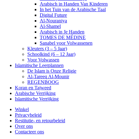
Arabisch in Handen Van Kinderen
In het Tuin van de Arabische Taal
Digital Future
Al-Nouraniya
Al-Shamel
Arabisch in Je Handen
TOMES DE MÉDINE
Sanabel voor Volwassenen
Kleuters (3 – 5 Jaar)
Schoolkind (6 – 12 Jaar)
Voor Volwassen
Islamitische Leerplannen
De Islam is Onze Religie
Al-Tareeq Al-Mounir
REGENBOOG
Koran en Tajweed
Arabische Verrijking
Islamitische Verrijking
Winkel
Privacybeleid
Restitutie- en retourbeleid
Over ons
Contacteer ons