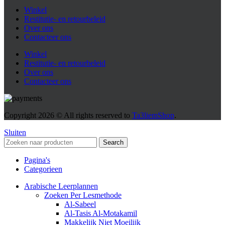
Winkel
Restitutie- en retourbeleid
Over ons
Contacteer ons
Winkel
Restitutie- en retourbeleid
Over ons
Contacteer ons
Copyright
2026 © All rights reserved to
Ta3liemShop
.
Sluiten
Search
Pagina's
Categorieen
Arabische Leerplannen
Zoeken Per Lesmethode
Al-Sabeel
Al-Tasis Al-Motakamil
Makkelijk Niet Moeilijk