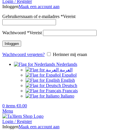
Login / Register
Inloggen
Maak een account aan
Gebruikersnaam of e-mailadres
*
Vereist
Wachtwoord
*
Vereist
Inloggen
Wachtwoord vergeten?
Herinner mij eraan
Nederlands
العربية
Español
English
Deutsch
Français
Italiano
0
items
€
0.00
Menu
Login / Register
Inloggen
Maak een account aan