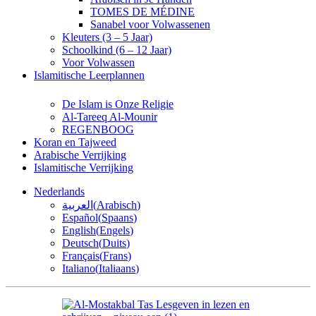
TOMES DE MÉDINE
Sanabel voor Volwassenen
Kleuters (3 – 5 Jaar)
Schoolkind (6 – 12 Jaar)
Voor Volwassen
Islamitische Leerplannen
De Islam is Onze Religie
Al-Tareeq Al-Mounir
REGENBOOG
Koran en Tajweed
Arabische Verrijking
Islamitische Verrijking
Nederlands
العربية
(
Arabisch
)
Español
(
Spaans
)
English
(
Engels
)
Deutsch
(
Duits
)
Français
(
Frans
)
Italiano
(
Italiaans
)