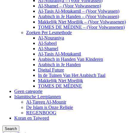
Al-Nouraniya – (Voor Volwassen)
Al-Shamel – (Voor Volwassenen)
Al-Tasis Al-Motakamil – (Voor Volwassen)
Arabisch in Je Handen – (Voor Volwassen)
Makkelijk Niet Moeilijk – (Voor Volwassenen)
TOMES DE MÉDINE – (Voor Volwassenen)
Zoeken Per Lesmethode
Al-Nouraniya
Al-Sabeel
Al-Shamel
Al-Tasis Al-Motakamil
Arabisch in Handen Van Kinderen
Arabisch in Je Handen
Digital Future
In de Tuinen Van Het Arabisch Taal
Makkelijk Niet Moeilijk
TOMES DE MÉDINE
Geen categorie
Islamitische Leerplannen
Al-Tareeq Al-Mounir
De Islam is Onze Religie
REGENBOOG
Koran en Tajweed
Search