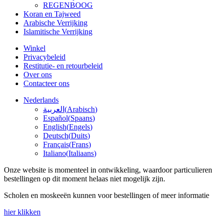
REGENBOOG
Koran en Tajweed
Arabische Verrijking
Islamitische Verrijking
Winkel
Privacybeleid
Restitutie- en retourbeleid
Over ons
Contacteer ons
Nederlands
العربية
(
Arabisch
)
Español
(
Spaans
)
English
(
Engels
)
Deutsch
(
Duits
)
Français
(
Frans
)
Italiano
(
Italiaans
)
Onze website is momenteel in ontwikkeling, waardoor particulieren
bestellingen op dit moment helaas niet mogelijk zijn.
Scholen en moskeeën kunnen voor bestellingen of meer informatie
hier klikken