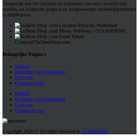
Toegewijd aan het opleiden en inspireren van onze wereldwijde
moslim- en Arabische jeugd door hoogwaardige onderwijsproducten
te distribueren.
Rijswijk, Nederland
Telefoon: ⁦+31 6 83858599⁩
Email:
Contact@Ta3liemShop.com
Belangrijke Pagina's
Winkel
Restitutie- en retourbeleid
Over ons
Contacteer ons
Winkel
Restitutie- en retourbeleid
Over ons
Contacteer ons
Copyright
2026 © All rights reserved to
Ta3liemShop
.