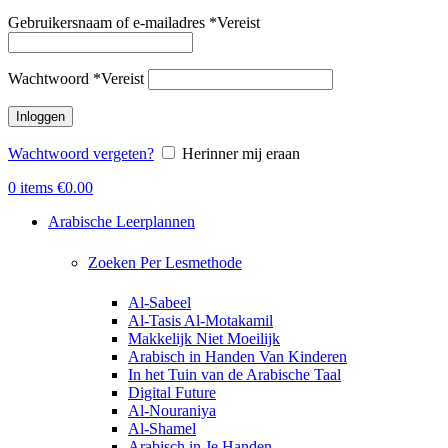
Gebruikersnaam of e-mailadres
*
Vereist
Wachtwoord
*
Vereist
Inloggen
Wachtwoord vergeten?
Herinner mij eraan
0
items
€
0.00
Arabische Leerplannen
Zoeken Per Lesmethode
Al-Sabeel
Al-Tasis Al-Motakamil
Makkelijk Niet Moeilijk
Arabisch in Handen Van Kinderen
In het Tuin van de Arabische Taal
Digital Future
Al-Nouraniya
Al-Shamel
Arabisch in Je Handen