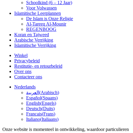
Schoolkind (6 – 12 Jaar)
Voor Volwassen
Islamitische Leerplannen
De Islam is Onze Religie
Al-Tareeq Al-Mounir
REGENBOOG
Koran en Tajweed
Arabische Verrijking
Islamitische Verrijking
Winkel
Privacybeleid
Restitutie- en retourbeleid
Over ons
Contacteer ons
Nederlands
العربية
(
Arabisch
)
Español
(
Spaans
)
English
(
Engels
)
Deutsch
(
Duits
)
Français
(
Frans
)
Italiano
(
Italiaans
)
Onze website is momenteel in ontwikkeling, waardoor particulieren