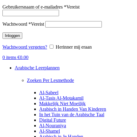
Gebruikersnaam of e-mailadres
*
Vereist
Wachtwoord
*
Vereist
Inloggen
Wachtwoord vergeten?
Herinner mij eraan
0
items
€
0.00
Arabische Leerplannen
Zoeken Per Lesmethode
Al-Sabeel
Al-Tasis Al-Motakamil
Makkelijk Niet Moeilijk
Arabisch in Handen Van Kinderen
In het Tuin van de Arabische Taal
Digital Future
Al-Nouraniya
Al-Shamel
Arabisch in Je Handen