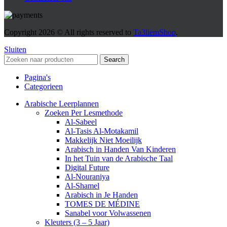
Copyright
2026 © All rights reserved to
Ta3liemShop
.
Sluiten
Search
Pagina's
Categorieen
Arabische Leerplannen
Zoeken Per Lesmethode
Al-Sabeel
Al-Tasis Al-Motakamil
Makkelijk Niet Moeilijk
Arabisch in Handen Van Kinderen
In het Tuin van de Arabische Taal
Digital Future
Al-Nouraniya
Al-Shamel
Arabisch in Je Handen
TOMES DE MÉDINE
Sanabel voor Volwassenen
Kleuters (3 – 5 Jaar)