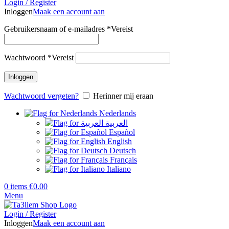
Login / Register
Inloggen
Maak een account aan
Gebruikersnaam of e-mailadres
*
Vereist
Wachtwoord
*
Vereist
Inloggen
Wachtwoord vergeten?
Herinner mij eraan
Nederlands
العربية
Español
English
Deutsch
Français
Italiano
0
items
€
0.00
Menu
Login / Register
Inloggen
Maak een account aan