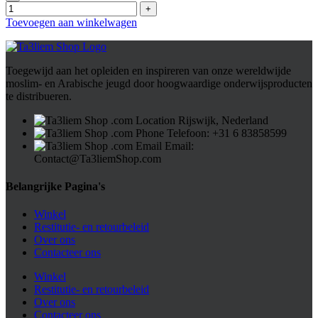
Toevoegen aan winkelwagen
Toegewijd aan het opleiden en inspireren van onze wereldwijde
moslim- en Arabische jeugd door hoogwaardige onderwijsproducten
te distribueren.
Rijswijk, Nederland
Telefoon: ⁦+31 6 83858599⁩
Email:
Contact@Ta3liemShop.com
Belangrijke Pagina's
Winkel
Restitutie- en retourbeleid
Over ons
Contacteer ons
Winkel
Restitutie- en retourbeleid
Over ons
Contacteer ons