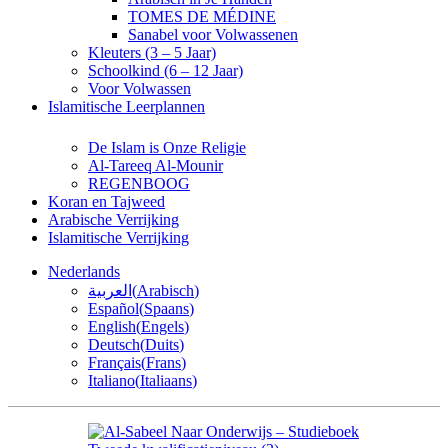
TOMES DE MÉDINE
Sanabel voor Volwassenen
Kleuters (3 – 5 Jaar)
Schoolkind (6 – 12 Jaar)
Voor Volwassen
Islamitische Leerplannen
De Islam is Onze Religie
Al-Tareeq Al-Mounir
REGENBOOG
Koran en Tajweed
Arabische Verrijking
Islamitische Verrijking
Nederlands
العربية
(
Arabisch
)
Español
(
Spaans
)
English
(
Engels
)
Deutsch
(
Duits
)
Français
(
Frans
)
Italiano
(
Italiaans
)