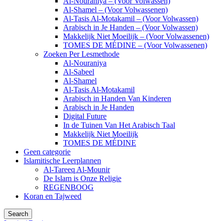
Al-Nouraniya – (Voor Volwassen)
Al-Shamel – (Voor Volwassenen)
Al-Tasis Al-Motakamil – (Voor Volwassen)
Arabisch in Je Handen – (Voor Volwassen)
Makkelijk Niet Moeilijk – (Voor Volwassenen)
TOMES DE MÉDINE – (Voor Volwassenen)
Zoeken Per Lesmethode
Al-Nouraniya
Al-Sabeel
Al-Shamel
Al-Tasis Al-Motakamil
Arabisch in Handen Van Kinderen
Arabisch in Je Handen
Digital Future
In de Tuinen Van Het Arabisch Taal
Makkelijk Niet Moeilijk
TOMES DE MÉDINE
Geen categorie
Islamitische Leerplannen
Al-Tareeq Al-Mounir
De Islam is Onze Religie
REGENBOOG
Koran en Tajweed
Search