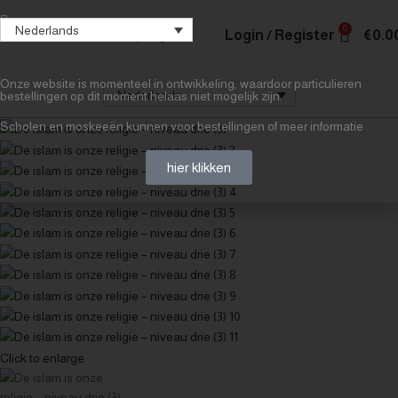
Nederlands
0
Login / Register
€
0.0
Onze website is momenteel in ontwikkeling, waardoor particulieren
Nederlands
bestellingen op dit moment helaas niet mogelijk zijn.
Scholen en moskeeën kunnen voor bestellingen of meer informatie
hier klikken
Click to enlarge