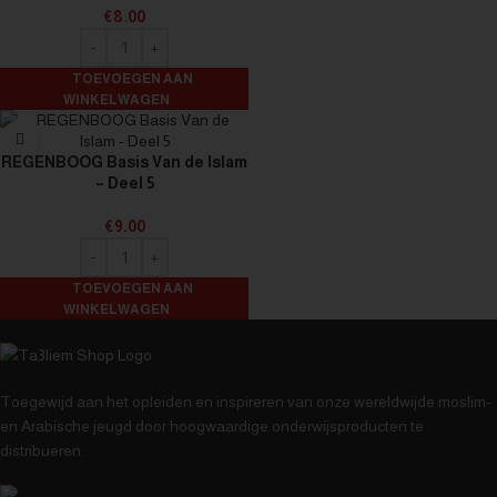
€
8.00
TOEVOEGEN AAN
WINKELWAGEN
REGENBOOG Basis Van de Islam
– Deel 5
€
9.00
TOEVOEGEN AAN
WINKELWAGEN
Toegewijd aan het opleiden en inspireren van onze wereldwijde moslim-
en Arabische jeugd door hoogwaardige onderwijsproducten te
distribueren.