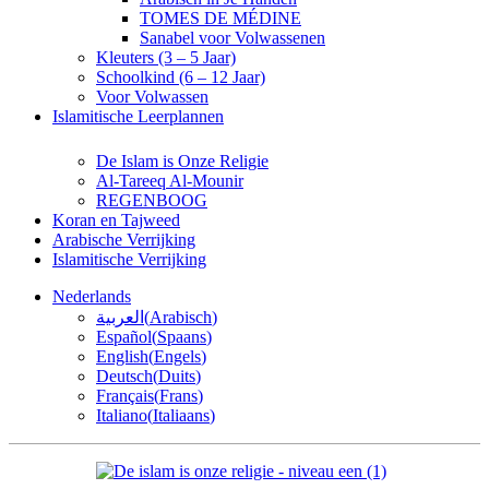
TOMES DE MÉDINE
Sanabel voor Volwassenen
Kleuters (3 – 5 Jaar)
Schoolkind (6 – 12 Jaar)
Voor Volwassen
Islamitische Leerplannen
De Islam is Onze Religie
Al-Tareeq Al-Mounir
REGENBOOG
Koran en Tajweed
Arabische Verrijking
Islamitische Verrijking
Nederlands
العربية
(
Arabisch
)
Español
(
Spaans
)
English
(
Engels
)
Deutsch
(
Duits
)
Français
(
Frans
)
Italiano
(
Italiaans
)