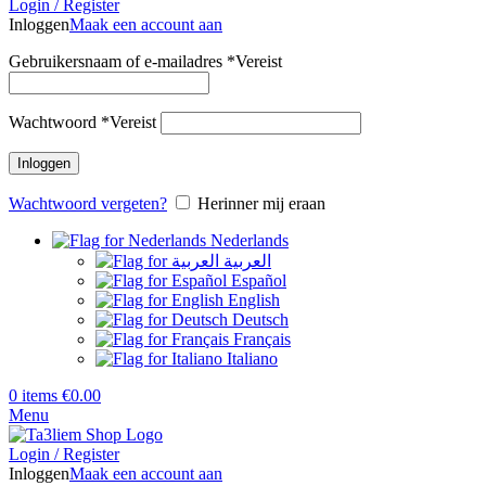
Login / Register
Inloggen
Maak een account aan
Gebruikersnaam of e-mailadres
*
Vereist
Wachtwoord
*
Vereist
Inloggen
Wachtwoord vergeten?
Herinner mij eraan
Nederlands
العربية
Español
English
Deutsch
Français
Italiano
0
items
€
0.00
Menu
Login / Register
Inloggen
Maak een account aan