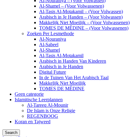
Al-Nouraniya – (Voor Volwassen)
Al-Shamel – (Voor Volwassenen)
Al-Tasis Al-Motakamil – (Voor Volwassen)
Arabisch in Je Handen – (Voor Volwassen)
Makkelijk Niet Moeilijk – (Voor Volwassenen)
TOMES DE MÉDINE – (Voor Volwassenen)
Zoeken Per Lesmethode
Al-Nouraniya
Al-Sabeel
Al-Shamel
Al-Tasis Al-Motakamil
Arabisch in Handen Van Kinderen
Arabisch in Je Handen
Digital Future
In de Tuinen Van Het Arabisch Taal
Makkelijk Niet Moeilijk
TOMES DE MÉDINE
Geen categorie
Islamitische Leerplannen
Al-Tareeq Al-Mounir
De Islam is Onze Religie
REGENBOOG
Koran en Tajweed
Search