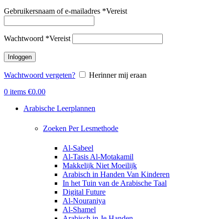
Gebruikersnaam of e-mailadres
*
Vereist
Wachtwoord
*
Vereist
Inloggen
Wachtwoord vergeten?
Herinner mij eraan
0
items
€
0.00
Arabische Leerplannen
Zoeken Per Lesmethode
Al-Sabeel
Al-Tasis Al-Motakamil
Makkelijk Niet Moeilijk
Arabisch in Handen Van Kinderen
In het Tuin van de Arabische Taal
Digital Future
Al-Nouraniya
Al-Shamel
Arabisch in Je Handen