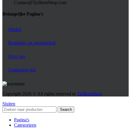
Contact@Ta3liemShop.com
Belangrijke Pagina's
Winkel
Restitutie- en retourbeleid
Over ons
Contacteer ons
Copyright
2026 © All rights reserved to
Ta3liemShop
.
Sluiten
Search
Pagina's
Categorieen