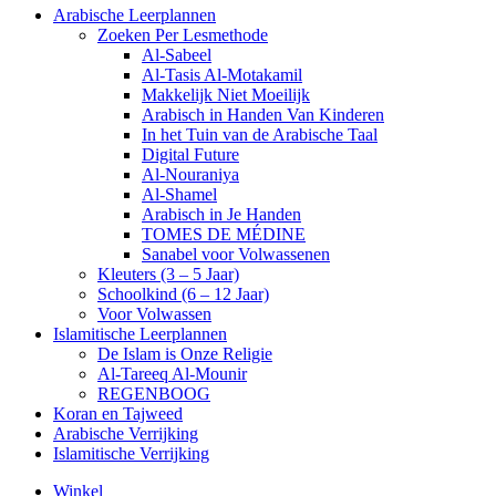
Arabische Leerplannen
Zoeken Per Lesmethode
Al-Sabeel
Al-Tasis Al-Motakamil
Makkelijk Niet Moeilijk
Arabisch in Handen Van Kinderen
In het Tuin van de Arabische Taal
Digital Future
Al-Nouraniya
Al-Shamel
Arabisch in Je Handen
TOMES DE MÉDINE
Sanabel voor Volwassenen
Kleuters (3 – 5 Jaar)
Schoolkind (6 – 12 Jaar)
Voor Volwassen
Islamitische Leerplannen
De Islam is Onze Religie
Al-Tareeq Al-Mounir
REGENBOOG
Koran en Tajweed
Arabische Verrijking
Islamitische Verrijking
Winkel