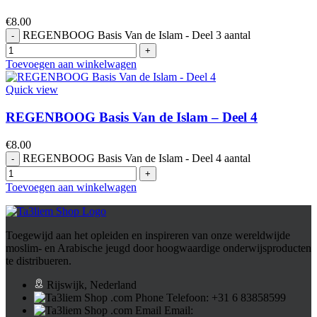
€
8.00
REGENBOOG Basis Van de Islam - Deel 3 aantal
Toevoegen aan winkelwagen
Quick view
REGENBOOG Basis Van de Islam – Deel 4
€
8.00
REGENBOOG Basis Van de Islam - Deel 4 aantal
Toevoegen aan winkelwagen
Toegewijd aan het opleiden en inspireren van onze wereldwijde
moslim- en Arabische jeugd door hoogwaardige onderwijsproducten
te distribueren.
Rijswijk, Nederland
Telefoon: ⁦+31 6 83858599⁩
Email: